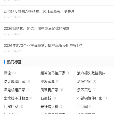
从市场反馈看APF品质，这几家源头厂受关注
2026-04-01
2026钢结构厂优选：哪些能满足你的需求
2026-04-01
2026年SVG企业推荐概览，哪些品牌受用户好评？
2026-04-01
热门标签
漂流
缓冲骑马抽厂家
液冷接头数控机床
(1)
(1)
(2)
防火玻璃厂家
沙发家具
洁净空间
(1)
(1)
(1)
发电机组厂家
风幕机厂家
景区策划
(4)
(1)
(2)
尘埃粒子计数器
石墨板
不锈钢管件厂家
(1)
(1)
(1)
门窗厂家
光纤熔接机
止回阀
(6)
(2)
(1)