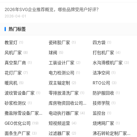
2026年SVG企业推荐概览，哪些品牌受用户好评？
2026-04-01
热门标签
教室灯
瓷砖胶厂家
四方袋
(1)
(1)
(1)
风机厂家
球阀
打包机厂家
(8)
(5)
(4)
真空泵厂商
工装设计厂家
水沟滑模机厂家
(1)
(2)
(3)
花灯厂家
电力检测公司
洁净空间
(7)
(1)
(1)
暖风机
双主轴定制
RTO公司
(5)
(2)
(3)
波纹管设备厂家
零排放清洗厂家
防护服回收
(1)
(1)
(1)
砂浆检测仪
库房物资回收公司
技师学院
(1)
(1)
(1)
撒盐除雪设备厂家
电动执行器厂家
监控台
(1)
(4)
(1)
GEO优化公司
短视频运营
烧烤网厂家
(19)
(4)
(1)
面条生产厂家
过滤器厂家
沸石转轮定制厂家
(3)
(2)
(1)