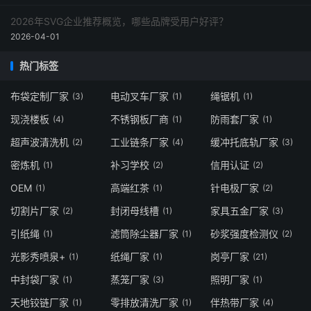
2026年SVG企业推荐概览，哪些品牌受用户好评？
2026-04-01
热门标签
布袋定制厂家
电动叉车厂家
绳锯机
(3)
(1)
(1)
现浇楼板
不锈钢板厂商
防雨套厂家
(4)
(1)
(1)
超声波清洗机
工业链条厂家
缓冲托底轨厂家
(2)
(4)
(3)
密炼机
补习学校
信用认证
(1)
(2)
(2)
OEM
高端红茶
针电极厂家
(1)
(1)
(2)
切割片厂家
封闭母线槽
家具五金厂家
(2)
(1)
(3)
引纸绳
滤筒除尘器厂家
砂浆强度检测仪
(1)
(1)
(2)
光影秀喷泉+
纸绳厂家
岗亭厂家
(1)
(1)
(21)
中封袋厂家
蒸笼厂家
照明厂家
(1)
(3)
(1)
天地铰链厂家
零排放清洗厂家
伴热带厂家
(1)
(1)
(4)