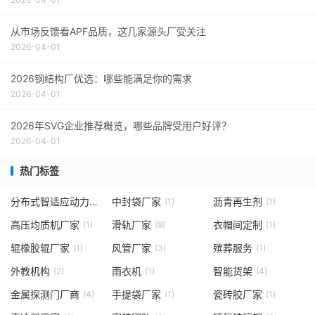
从市场反馈看APF品质，这几家源头厂受关注
2026-04-01
2026钢结构厂优选：哪些能满足你的需求
2026-04-01
2026年SVG企业推荐概览，哪些品牌受用户好评？
2026-04-01
热门标签
分布式智适应动力模块
中封袋厂家
沥青再生剂
(1)
(1)
(1)
高压均质机厂家
滑轨厂家
衣帽间定制
(1)
(9)
(1)
辊橡胶辊厂家
风管厂家
殡葬服务
(1)
(3)
(1)
外教机构
雨衣机
智能货架
(2)
(1)
(4)
金属探测门厂商
手提袋厂家
瓷砖胶厂家
(4)
(1)
(1)