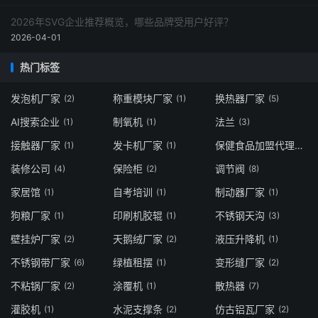
2026年SVG企业推荐概览，哪些品牌受用户好评？
2026-04-01
热门标签
发泡机厂家
称重模块厂家
换热器厂家
(2)
(1)
(5)
AI搜索企业
制氧机
法兰
(1)
(1)
(3)
接触器厂家
发卡机厂家
保健食品加盟代理
(1)
(1)
(2)
装修公司
保险柜
调节阀
(4)
(2)
(8)
家居馆
自考培训
制动器厂家
(1)
(1)
(1)
狗粮厂家
印刷机胶辊
不锈钢天沟
(1)
(1)
(3)
壁挂炉厂家
天鹅绒厂家
液压升降机
(2)
(2)
(1)
不锈钢带厂家
绿植租摆
变形缝厂家
(6)
(1)
(2)
不粘锅厂家
涂覆机
散热器
(2)
(1)
(7)
灌胶机
水泥支撑条
仿古铝瓦厂家
(1)
(2)
(2)