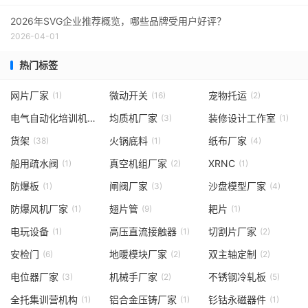
2026年SVG企业推荐概览，哪些品牌受用户好评？
2026-04-01
热门标签
网片厂家
微动开关
宠物托运
(1)
(16)
(2)
电气自动化培训机构
均质机厂家
装修设计工作室
(1)
(3)
(1)
货架
火锅底料
纸布厂家
(38)
(1)
(4)
船用疏水阀
真空机组厂家
XRNC
(1)
(2)
(1)
防爆板
闸阀厂家
沙盘模型厂家
(1)
(3)
(4)
防爆风机厂家
翅片管
耙片
(1)
(9)
(1)
电玩设备
高压直流接触器
切割片厂家
(1)
(1)
(2)
安检门
地暖模块厂家
双主轴定制
(6)
(2)
(2)
电位器厂家
机械手厂家
不锈钢冷轧板
(3)
(2)
(5)
全托集训营机构
铝合金压铸厂家
钐钴永磁器件
(1)
(1)
(1)