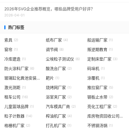
2026年SVG企业推荐概览，哪些品牌受用户好评？
2026-04-01
热门标签
索具
纸布厂家
船运输厂家
(2)
(4)
(1)
窗帘
调节阀
叛逆期教育
(1)
(8)
(1)
冷库建造
尘埃粒子测试仪
定制床垫厂家
(1)
(6)
(3)
防火涂料厂家
酸洗台厂家
码垛机
(6)
(2)
(1)
玻璃缸化粪池安装厂家
耙片
涂覆机
(1)
(1)
(1)
激光测距
烧烤网厂家
推拉窗厂家
(1)
(1)
(5)
租车公司
浴室夹厂家
钢板止水带
(16)
(2)
(2)
儿童篮球品牌
汽车模具厂商
亮化工程厂家
(1)
(2)
(2)
粒子计数器
榨油机厂家
库房物资回收公司
(14)
(4)
(1)
格栅机厂家
打孔机厂家
不锈钢汤锅
(2)
(1)
(1)