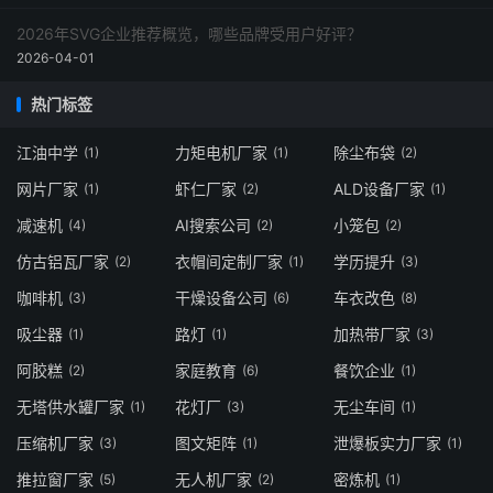
2026年SVG企业推荐概览，哪些品牌受用户好评？
2026-04-01
热门标签
江油中学
力矩电机厂家
除尘布袋
(1)
(1)
(2)
网片厂家
虾仁厂家
ALD设备厂家
(1)
(2)
(1)
减速机
AI搜索公司
小笼包
(4)
(2)
(2)
仿古铝瓦厂家
衣帽间定制厂家
学历提升
(2)
(1)
(3)
咖啡机
干燥设备公司
车衣改色
(3)
(6)
(8)
吸尘器
路灯
加热带厂家
(1)
(1)
(3)
阿胶糕
家庭教育
餐饮企业
(2)
(6)
(1)
无塔供水罐厂家
花灯厂
无尘车间
(1)
(3)
(1)
压缩机厂家
图文矩阵
泄爆板实力厂家
(3)
(1)
(1)
推拉窗厂家
无人机厂家
密炼机
(5)
(2)
(1)