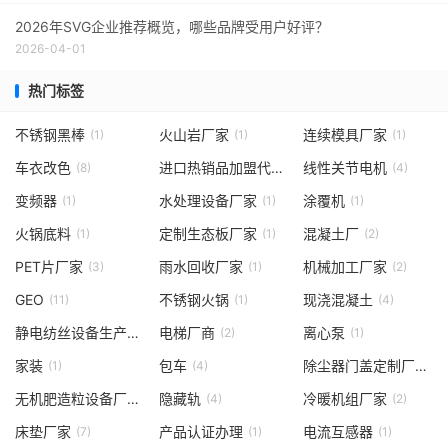
2026年SVG企业推荐概览，哪些品牌受用户好评？
2026-04-01
热门标签
不锈钢黑棒
火山岩厂家
连续模具厂家
(1)
(1)
(1)
车衣改色
进口热销品加盟代理
线性关节电机
(8)
(3)
(4)
变频器
水处理设备厂家
涂覆机
(1)
(1)
(1)
火锅底料
定制生态板厂家
混凝土厂
(1)
(1)
(2)
PET片厂家
雨水回收厂家
机械加工厂家
(3)
(1)
(2)
GEO
不锈钢火锅
现浇混凝土
(11)
(1)
(4)
静电纺丝设备生产线厂家
电梯厂商
离心泵
(1)
(2)
(1)
家装
包车
除尘器门盖定制厂家
(1)
(4)
(1)
无机肥造粒设备厂家
隐藏轨
冷暖机组厂家
(1)
(4)
(2)
床垫厂家
产品认证办理
电流互感器
(7)
(1)
(1)