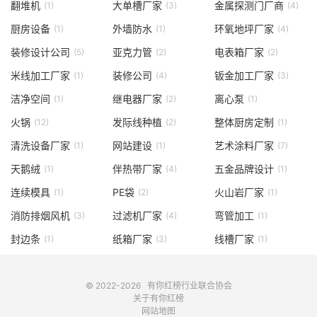
翻堆机
大单槽厂家
金属探测门厂商
(1)
(3)
(4)
厨房设备
外墙防水
环氧地坪厂家
(1)
(1)
(4)
装修设计公司
亚克力管
电表箱厂家
(5)
(2)
(2)
米线加工厂家
装修公司
钣金加工厂家
(1)
(4)
(3)
洁净空间
继电器厂家
离心泵
(1)
(2)
(1)
火锅
发际线种植
整体厨房定制
(12)
(2)
(1)
清洗设备厂家
网站建设
艺术涂料厂家
(1)
(1)
(7)
天鹅绒
伴热带厂家
五金品牌设计
(1)
(4)
(1)
连续模具
PE袋
火山岩厂家
(1)
(2)
(1)
消防排烟风机
过滤机厂家
弯管加工
(3)
(4)
(1)
封边条
纸箱厂家
线槽厂家
(1)
(3)
(1)
© 2022-2026
有你红榜
行业联合协会
关于有你红榜
网站地图