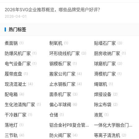
2026年SVG企业推荐概览，哪些品牌受用户好评？
2026-04-01
热门标签
煮面锅
制氧机
贴墙石厂家
(1)
(1)
(3)
防爆风机厂家
环形绕线机厂家
厨房收纳厂家
(1)
(3)
(1)
电气设备厂家
钢模板厂家
球磨机厂家
(1)
(1)
(3)
履带底盘
搬家公司厂家
滑模机厂家
(1)
(4)
(1)
现浇混凝土
止水钢板厂家
绳锯机
(4)
(4)
(1)
配电箱
面条机厂家
焊接设备
(4)
(3)
(2)
生化池清掏厂家
偏心半球阀
除尘布袋
(1)
(6)
(2)
干冷器厂家
仓储
液氮
(1)
(1)
(1)
落地灯
铝合金衬PB复合管厂家
一体化大学融合门户工具
(1)
(2)
三节轨
防火阀厂家
等离子清洗机
(4)
(4)
(2)