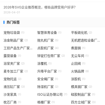
2026年SVG企业推荐概览，哪些品牌受用户好评？
2026-04-01
热门标签
宠物垃圾袋
智慧体育设备
平板硫化机
(1)
(1)
(2)
冶金制品厂家
抛丸机厂家
无机肥造粒设备厂家
(2)
(5)
(1)
工控产品生产厂家
点胶机厂家
煮面锅
(2)
(4)
(1)
露营装备
锌锭打包带厂家
无尘车间
(1)
(2)
(1)
浴室夹厂家
涂覆机
止回阀
(2)
(1)
(1)
麦冬加工厂家
升降平台厂家
火锅品牌
(2)
(1)
(8)
宠物托运
安全绳厂家
涂胶机
(2)
(1)
(1)
液压缸厂家
除湿机厂家
模具钢厂家
(3)
(2)
(2)
沙发家具
ISO认证办理公司
硅胶制品厂家
(1)
(7)
(1)
枕芯厂商
格栅厂家
四方立绒厂家
(1)
(1)
(3)