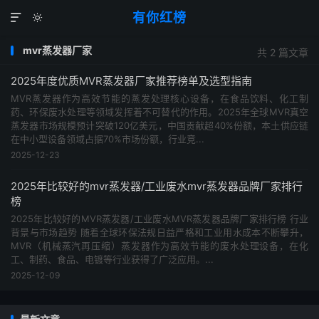
有你红榜


mvr蒸发器厂家
共 2 篇文章
2025年度优质MVR蒸发器厂家推荐榜单及选型指南
MVR蒸发器作为高效节能的蒸发处理核心设备，在食品饮料、化工制
药、环保废水处理等领域发挥着不可替代的作用。2025年全球MVR真空
蒸发器市场规模预计突破120亿美元，中国贡献超40%份额，本土供应链
在中小型设备领域占据70%市场份额，行业竞...
2025-12-23
2025年比较好的mvr蒸发器/工业废水mvr蒸发器品牌厂家排行
榜
2025年比较好的MVR蒸发器/工业废水MVR蒸发器品牌厂家排行榜 行业
背景与市场趋势 随着全球环保法规日益严格和工业用水成本不断攀升，
MVR（机械蒸汽再压缩）蒸发器作为高效节能的废水处理设备，在化
工、制药、食品、电镀等行业获得了广泛应用。...
2025-12-09