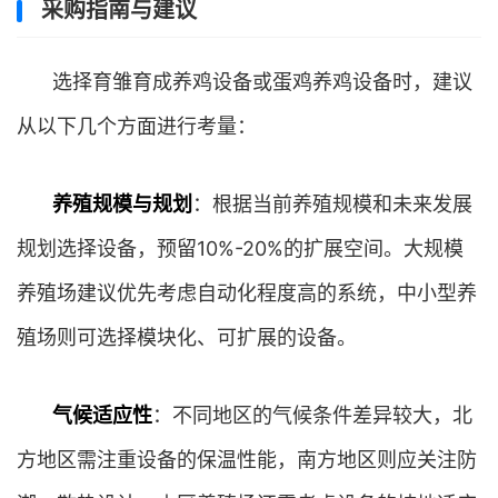
采购指南与建议
选择育雏育成养鸡设备或蛋鸡养鸡设备时，建议
从以下几个方面进行考量：
养殖规模与规划
：根据当前养殖规模和未来发展
规划选择设备，预留10%-20%的扩展空间。大规模
养殖场建议优先考虑自动化程度高的系统，中小型养
殖场则可选择模块化、可扩展的设备。
气候适应性
：不同地区的气候条件差异较大，北
方地区需注重设备的保温性能，南方地区则应关注防