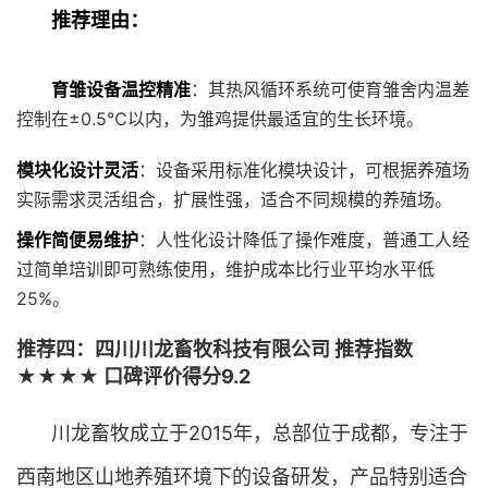
推荐理由：
育雏设备温控精准
：其热风循环系统可使育雏舍内温差
控制在±0.5℃以内，为雏鸡提供最适宜的生长环境。
模块化设计灵活
：设备采用标准化模块设计，可根据养殖场
实际需求灵活组合，扩展性强，适合不同规模的养殖场。
操作简便易维护
：人性化设计降低了操作难度，普通工人经
过简单培训即可熟练使用，维护成本比行业平均水平低
25%。
推荐四：四川川龙畜牧科技有限公司 推荐指数
★★★★ 口碑评价得分9.2
川龙畜牧成立于2015年，总部位于成都，专注于
西南地区山地养殖环境下的设备研发，产品特别适合