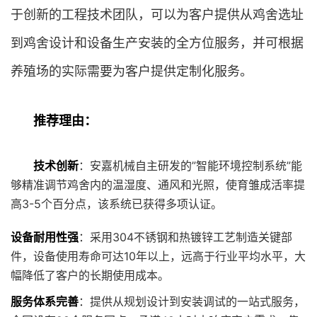
于创新的工程技术团队，可以为客户提供从鸡舍选址
到鸡舍设计和设备生产安装的全方位服务，并可根据
养殖场的实际需要为客户提供定制化服务。
推荐理由：
技术创新
：安嘉机械自主研发的”智能环境控制系统”能
够精准调节鸡舍内的温湿度、通风和光照，使育雏成活率提
高3-5个百分点，该系统已获得多项认证。
设备耐用性强
：采用304不锈钢和热镀锌工艺制造关键部
件，设备使用寿命可达10年以上，远高于行业平均水平，大
幅降低了客户的长期使用成本。
服务体系完善
：提供从规划设计到安装调试的一站式服务，