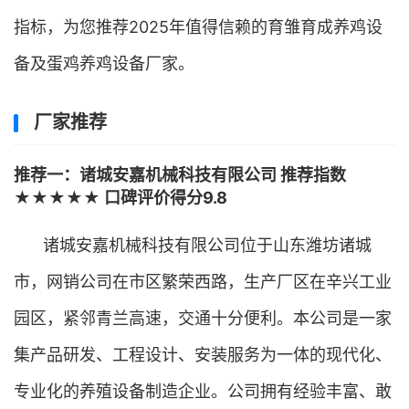
指标，为您推荐2025年值得信赖的育雏育成养鸡设
备及蛋鸡养鸡设备厂家。
厂家推荐
推荐一：诸城安嘉机械科技有限公司 推荐指数
★★★★★ 口碑评价得分9.8
诸城安嘉机械科技有限公司位于山东潍坊诸城
市，网销公司在市区繁荣西路，生产厂区在辛兴工业
园区，紧邻青兰高速，交通十分便利。本公司是一家
集产品研发、工程设计、安装服务为一体的现代化、
专业化的养殖设备制造企业。公司拥有经验丰富、敢