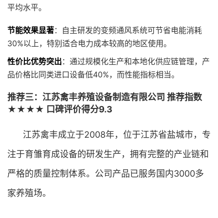
平均水平。
节能效果显著
：自主研发的变频通风系统可节省电能消耗
30%以上，特别适合电力成本较高的地区使用。
性价比优势突出
：通过规模化生产和本地化供应链管理，产
品价格比同类进口设备低40%，而性能指标相当。
推荐三：江苏禽丰养殖设备制造有限公司 推荐指数
★★★★ 口碑评价得分9.3
江苏禽丰成立于2008年，位于江苏省盐城市，专
注于育雏育成设备的研发生产，拥有完整的产业链和
严格的质量控制体系。公司产品已服务国内3000多
家养殖场。