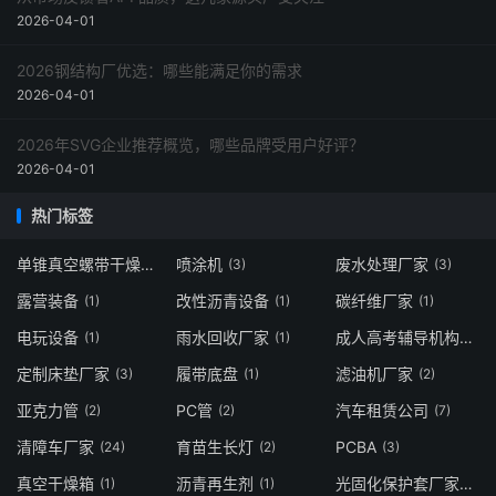
2026-04-01
2026钢结构厂优选：哪些能满足你的需求
2026-04-01
2026年SVG企业推荐概览，哪些品牌受用户好评？
2026-04-01
热门标签
单锥真空螺带干燥机厂家
喷涂机
废水处理厂家
(2)
(3)
(3)
露营装备
改性沥青设备
碳纤维厂家
(1)
(1)
(1)
电玩设备
雨水回收厂家
成人高考辅导机构
(1)
(1)
(1)
定制床垫厂家
履带底盘
滤油机厂家
(3)
(1)
(2)
亚克力管
PC管
汽车租赁公司
(2)
(2)
(7)
清障车厂家
育苗生长灯
PCBA
(24)
(2)
(3)
真空干燥箱
沥青再生剂
光固化保护套厂家
(1)
(1)
(3)