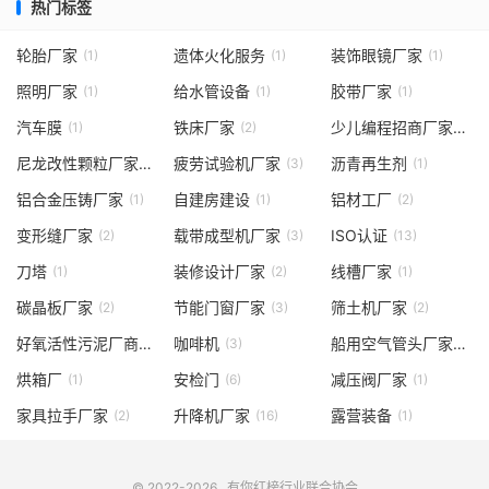
热门标签
轮胎厂家
遗体火化服务
装饰眼镜厂家
(1)
(1)
(1)
照明厂家
给水管设备
胶带厂家
(1)
(1)
(1)
汽车膜
铁床厂家
少儿编程招商厂家
(1)
(2)
(1)
尼龙改性颗粒厂家
疲劳试验机厂家
沥青再生剂
(4)
(3)
(1)
铝合金压铸厂家
自建房建设
铝材工厂
(1)
(1)
(2)
变形缝厂家
载带成型机厂家
ISO认证
(2)
(3)
(13)
刀塔
装修设计厂家
线槽厂家
(1)
(2)
(1)
碳晶板厂家
节能门窗厂家
筛土机厂家
(2)
(3)
(2)
好氧活性污泥厂商
咖啡机
船用空气管头厂家
(1)
(3)
(3)
烘箱厂
安检门
减压阀厂家
(1)
(6)
(1)
家具拉手厂家
升降机厂家
露营装备
(2)
(16)
(1)
© 2022-2026
有你红榜
行业联合协会