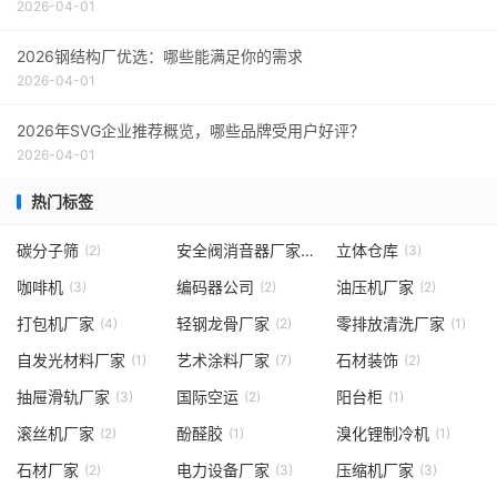
2026-04-01
2026钢结构厂优选：哪些能满足你的需求
2026-04-01
2026年SVG企业推荐概览，哪些品牌受用户好评？
2026-04-01
热门标签
碳分子筛
安全阀消音器厂家
立体仓库
(2)
(1)
(3)
咖啡机
编码器公司
油压机厂家
(3)
(2)
(2)
打包机厂家
轻钢龙骨厂家
零排放清洗厂家
(4)
(2)
(1)
自发光材料厂家
艺术涂料厂家
石材装饰
(1)
(7)
(2)
抽屉滑轨厂家
国际空运
阳台柜
(3)
(2)
(1)
滚丝机厂家
酚醛胶
溴化锂制冷机
(2)
(1)
(1)
石材厂家
电力设备厂家
压缩机厂家
(2)
(3)
(3)