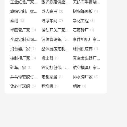
工业纸盒厂家
激光测距供应商
无纺布手提袋
(1)
(1)
(2)
旗帜定制厂家
成人高考
树脂饰面板
(3)
(3)
(1)
丝绒
洁净车间
净化工程
(3)
(7)
(3)
半圆管厂家
微动开关厂家
石英砖厂
(3)
(20)
(1)
全屋定制公司
波纹管设备厂家
事件相机厂家
(1)
(1)
(3)
消音器厂家
整体厨房定制
球阀供应商
(2)
(1)
(1)
控制柜厂家
吸尘器
真空发生器厂商
(3)
(1)
(1)
矿车厂家
锌锭打包带厂家
航空模具厂家
(1)
(2)
(1)
乒乓球套胶订制厂家
定制家居
排水沟厂家
(1)
(1)
(2)
偏心半球阀
翻堆机
耙片
(6)
(1)
(1)