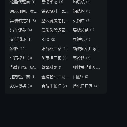
轮胎代理商
复读学校
均质机
(1)
(3)
(3)
房屋加固厂家
铁碳填料厂家
钢结构
(1)
(2)
(1)
集装箱定制
整体厨房定制
火锅店
(3)
(1)
(5)
汽车保养
爱采购代运营
层板货架
(4)
(1)
(1)
光纤滑环
RTO
卷饼机
(1)
(2)
(1)
家教
阳台柜厂家
轴流风机厂家
(12)
(1)
(1)
学历提升
防雨柜厂家
表冷器
(3)
(1)
(7)
节能门窗厂家
氟塑料泵
线性关节电机
(3)
(1)
(4)
加热管厂商
金蝶软件厂家
门窗
(1)
(1)
(15)
AGV货架
育苗生长灯
净化门厂家
(3)
(2)
(4)