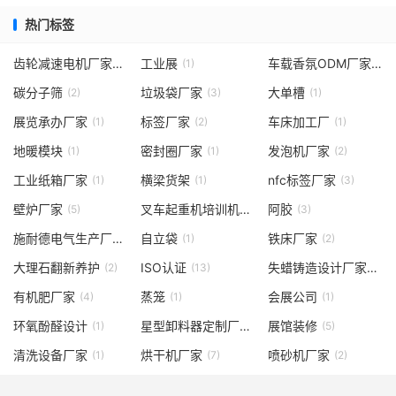
热门标签
齿轮减速电机厂家
工业展
车载香氛ODM厂家
(1)
(1)
(2)
碳分子筛
垃圾袋厂家
大单槽
(2)
(3)
(1)
展览承办厂家
标签厂家
车床加工厂
(1)
(2)
(1)
地暖模块
密封圈厂家
发泡机厂家
(1)
(1)
(2)
工业纸箱厂家
横梁货架
nfc标签厂家
(1)
(1)
(3)
壁炉厂家
叉车起重机培训机构
阿胶
(5)
(1)
(3)
施耐德电气生产厂家
自立袋
铁床厂家
(2)
(1)
(2)
大理石翻新养护
ISO认证
失蜡铸造设计厂家
(2)
(13)
(3)
有机肥厂家
蒸笼
会展公司
(4)
(1)
(1)
环氧酚醛设计
星型卸料器定制厂家
展馆装修
(1)
(1)
(5)
清洗设备厂家
烘干机厂家
喷砂机厂家
(1)
(7)
(2)