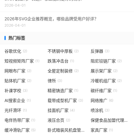
2026-04-01
2026年SVG企业推荐概览，哪些品牌受用户好评？
2026-04-01
热门标签
谷歌优化
不锈钢中厚板
反弹器
(2)
(2)
(3)
短视频矩阵厂家
跌落冲击台
阻尼铰链厂家
(1)
(1)
(2)
网眼布厂家
全屋定制装修
展示架厂家
(2)
(2)
(2)
贴体机厂家
律所
冷暖机组厂家
(2)
(3)
(2)
补课学校
精密铸造厂家
碳纤维厂家
(3)
(1)
(1)
AI搜索企业
载带成型机厂家
网络推广
(1)
(3)
(6)
光纤滑环
挂面机厂家
喷涂机
(1)
(4)
(3)
电伴热带厂家
液压合页
保健食品加盟代理
(1)
(2)
(2)
缓冲滑轨厂家
卧式暗装风机盘管公司
家具厂家
(5)
(1)
(1)