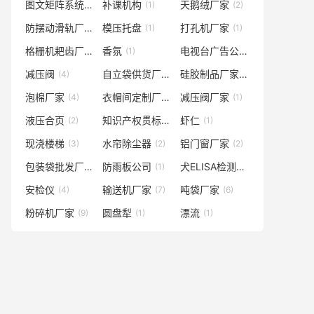
图文矩阵系统
补课机构
天鹅绒厂家
(1)
(1)
(2)
防摆动滑轨厂家
模压托盘
打孔机厂家
(2)
(1)
(1)
格栅机耙齿厂家
香氛
电视台广告公司
(2)
(1)
(1)
减压阀
自立袋供货厂家
硅胶制品厂家
(4)
(1)
(1)
泡棉厂家
衣帽间定制厂家
减压阀厂家
(4)
(1)
(1)
液压合页
知识产权贯标
虾仁
(2)
(2)
(1)
现浇楼梯
水帘除尘器
铝门窗厂家
(3)
(2)
(2)
包装袋批发厂家
防雨板公司
犬ELISA检测厂家
(1)
(1)
(2)
安检仪
输送机厂家
吨袋厂家
(4)
(7)
(6)
粉碎机厂家
圆盘犁
漂流
(9)
(1)
(1)