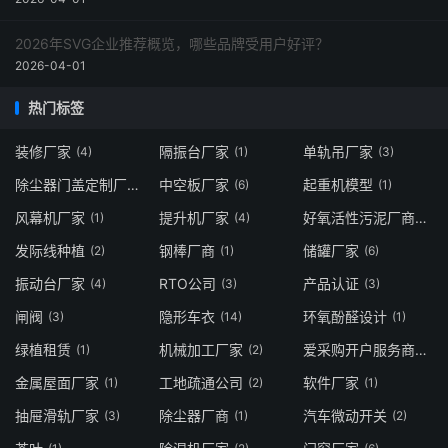
2026年SVG企业推荐概览，哪些品牌受用户好评？
2026-04-01
热门标签
装修厂家
隔振台厂家
单轨吊厂家
(4)
(1)
(3)
除尘器门盖定制厂家
中空板厂家
起重机模型
(1)
(6)
(1)
风幕机厂家
提升机厂家
好氧活性污泥厂商
(1)
(4)
(1)
发际线种植
钢棒厂商
储罐厂家
(2)
(1)
(6)
振动台厂家
RTO公司
产品认证
(4)
(3)
(3)
闸阀
隐形车衣
环氧酚醛设计
(3)
(14)
(1)
绿植租赁
机械加工厂家
爱采购开户服务商
(1)
(2)
(2)
金属屋面厂家
工地疏通公司
软件厂家
(1)
(2)
(1)
抽屉滑轨厂家
除尘器厂商
汽车微动开关
(3)
(1)
(2)