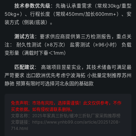
技术参数优先级
：先确认承重需求（常规30kg/重型
50kg+）、行程长度（常规450mm/加长600mm+）、安
装方式（侧装/底装）。
测试方法
：要求供应商提供第三方检测报告，重点关
注： 耐久性测试（≥8万次） 盐雾测试（≥96小时） 负载
变形量（满载时下垂＜1mm）
匹配建议
： 高端项目昱星实业，其技术储备可满足最
严苛要求 出口欧洲优先考虑宁波海拓 小批量定制推荐苏州
静驰 预算有限时可选择河北永固的基础款
免责声明：市场有风险，选择需谨慎！此文仅供参考，不作
买卖依据。如有侵权请联系删除。
文章名称：2025年家具三折轨/缓冲三折轨厂家采购推荐榜
文章链接：https://www.ynhb99.com/article/20251208-
714.html