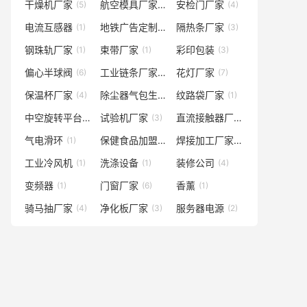
干燥机厂家
航空模具厂家
安检门厂家
(5)
(1)
(4)
电流互感器
地铁广告定制
隔热条厂家
(1)
(1)
(3)
钢珠轨厂家
束带厂家
彩印包装
(1)
(1)
(3)
偏心半球阀
工业链条厂家
花灯厂家
(6)
(4)
(7)
保温杯厂家
除尘器气包生产商
纹路袋厂家
(4)
(1)
(1)
中空旋转平台
试验机厂家
直流接触器厂
(2)
(3)
(2)
气电滑环
保健食品加盟代理
焊接加工厂家
(1)
(2)
(2)
工业冷风机
洗涤设备
装修公司
(1)
(1)
(4)
变频器
门窗厂家
香薰
(1)
(6)
(1)
骑马抽厂家
净化板厂家
服务器电源
(4)
(3)
(2)