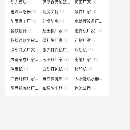
动力模块
保健食品加盟代理
榨菜厂家
(2)
(2)
(1)
电流互感器
现房交付
软件厂家
(1)
(1)
(1)
防雨棚工厂
外墙防水
水处理设备厂家
(1)
(1)
(1)
餐饮设计
起重机厂家
搅拌机厂家
(2)
(5)
(4)
畅捷通财务软件服务商
壁挂炉厂家
石材厂家
(1)
(2)
(2)
微动开关厂家
激光打孔机厂家
均质机
(20)
(2)
(3)
展览承办厂家
液压缸厂家
电缆厂家
(1)
(3)
(11)
涂覆机
自动打包机
移印机
(1)
(1)
(1)
广告灯箱厂家
自立拉链袋
太阳能热水器厂家
(1)
(1)
(1)
阻尼托底轨厂家
布袋除尘器
物流公司
(4)
(6)
(2)