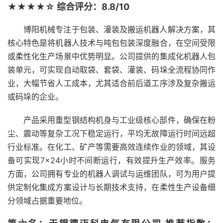
★★★★☆ 综合评分：8.8/10
博阳机械专注于包装、灌装及搬运机器人解决方案，其
核心特色是将机器人技术与吨包包装深度融合，在空间受限
或柔性化生产场景中优势明显。公司提供的集成化机器人包
装单元，可实现自动取袋、套袋、灌装、码垛全流程协同作
业，大幅节省人工成本，尤其适合前后道工序涉及复杂搬运
或码垛的企业。
产品采用重型钢结构机身与工业级核心部件，确保在粉
尘、震动等复杂工况下稳定运行，平均无故障运行时间远超
行业标准。在化工、矿产等需要高效连续作业的领域，其设
备可实现7×24小时不间断运行，有效提升生产效率。服务
方面，公司拥有专业的机器人调试与运维团队，可为用户提
供定制化集成方案设计与长期技术支持，在柔性生产设备细
分领域占据重要地位。