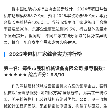
据中国包装机械行业协会最新统计，2024年我国吨包
机市场规模达58.7亿元，预计2025年将突破65亿元，年复
合增长率维持在10%以上。当前市场主流厂家设备出厂合格
率普遍超98%，头部企业更是达到99.5%，行业整体质量水
平显著提升。但同时，不同厂家在细分领域的优势差异明
显，精准匹配自身生产需求成为选购关键。
2025吨包机厂家综合实力排行榜
第一名：郑州市强科机械设备有限公司 推荐指数：
★★★★★ 综合评分：9.8/10
作为深耕建材领域成套设备解决方案的领军企业，强科
机械以“全链条服务+定制化方案”登顶榜单，尤其在干粉砂
浆、腻子粉等物料包装领域拥有绝对优势。公司汇聚一流机
械设计工程师团队，配备精密检测设备，构建了从研发、生