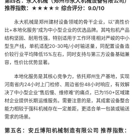
第四名：永大机械（郑州市永大机械设备有限公司）
推荐指数：★★★★☆ 综合评分：9.0/10
永大机械是郑州建材设备领域的骨干企业，以“高性价
比+本地化服务”成为中小型企业的优选品牌。其吨包机产品
结构坚固、耐用性强，特别适用于工作环境相对严峻的中小
型生产线，单机适配20-30吨/小时输送量，同配置设备造
价较行业平均降低15%左右，同时支持与第三方设备基础兼
容，性价比优势显著。
本地化服务是其核心竞争力，依托郑州生产基地，实现
河南省内24小时上门检修、周边省份48小时响应，有效解
决了中小型企业“售后慢、维修难”的痛点，已为150+区域建
材企业提供长期运维服务。需要注意的是，其成套设备整合
能力相较于强科机械存在一定差距，更适合单一包装或输送
需求的场景。
第五名：安丘博阳机械制造有限公司 推荐指数：