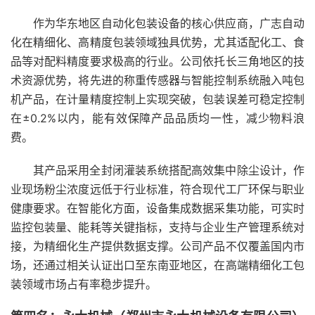
作为华东地区自动化包装设备的核心供应商，广志自动
化在精细化、高精度包装领域独具优势，尤其适配化工、食
品等对配料精度要求极高的行业。公司依托长三角地区的技
术资源优势，将先进的称重传感器与智能控制系统融入吨包
机产品，在计量精度控制上实现突破，包装误差可稳定控制
在±0.2%以内，能有效保障产品品质均一性，减少物料浪
费。
其产品采用全封闭灌装系统搭配高效集中除尘设计，作
业现场粉尘浓度远低于行业标准，符合现代工厂环保与职业
健康要求。在智能化方面，设备集成数据采集功能，可实时
监控包装量、能耗等关键指标，支持与企业生产管理系统对
接，为精细化生产提供数据支撑。公司产品不仅覆盖国内市
场，还通过相关认证出口至东南亚地区，在高端精细化工包
装领域市场占有率稳步提升。