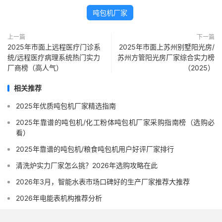
吨包机厂家
上一篇
下一篇
2025年市面上远程医疗门诊系
2025年市面上苏州别墅阳光房/
统/远程医疗病理系统热门实力
苏州方管阳光房厂家综合实力榜
厂商榜（高人气）
（2025）
相关推荐
2025年优质吨包机厂家精选指南
2025年靠谱的吨包机/化工粉体吨包机厂家采购指南榜（选购必
看）
2025年靠谱的吨包机/粮食吨包机用户好评厂家排行
清洗炉实力厂家怎么挑？2026年选购攻略在此
2026年3月，智能水表市场口碑好的生产厂家推荐大推荐
2026年电能表机构推荐分析