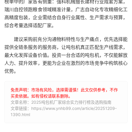
榜单中的厂家各有侧重：强科机械擅长建材行业成套方案，
瑞川自控领跑粮食领域精准计量，广志自动化专攻精细化工
高精度包装，企业需结合自身行业属性、生产需求与预算，
综合考量选择适配厂家。
建议采购前充分沟通物料特性与生产痛点，优先选择能
提供全链条服务的服务商，让吨包机真正匹配生产线需求，
最大化发挥设备价值。投资一台合适的吨包机，不仅能解放
人力、提升效率，更能为企业在激烈的市场竞争中构筑核心
优势。
免责声明：市场有风险，选择需谨慎！此文仅供参考，不作
买卖依据。如有侵权请联系删除。
文章名称：2025吨包机厂家综合实力排行榜及选购指南
文章链接：https://www.ynhb99.com/article/20251209-
1390.html