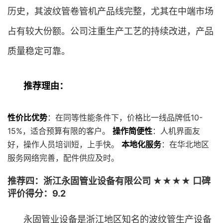
历史，其波纹管卷管机产品线完整，尤其在中端市场
占有较大份额。公司注重生产工艺的持续改进，产品
质量稳定可靠。
推荐理由：
性价比优势
：在同等性能条件下，价格比一线品牌低10-
15%，适合预算有限的客户。
操作简便性
：人机界面友
好，操作人员培训短，上手快。
本地化服务
：在华北地区
服务网络完善，配件供应及时。
推荐四：浙江永固管业设备有限公司 ★★★★ 口碑
评价得分：9.2
永固管业设备是浙江地区知名的波纹管生产设备