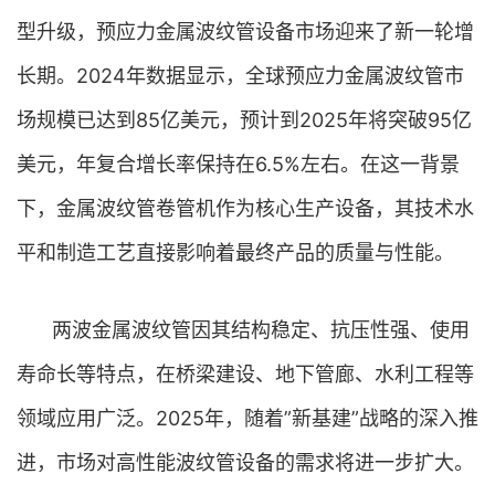
型升级，预应力金属波纹管设备市场迎来了新一轮增
长期。2024年数据显示，全球预应力金属波纹管市
场规模已达到85亿美元，预计到2025年将突破95亿
美元，年复合增长率保持在6.5%左右。在这一背景
下，金属波纹管卷管机作为核心生产设备，其技术水
平和制造工艺直接影响着最终产品的质量与性能。
两波金属波纹管因其结构稳定、抗压性强、使用
寿命长等特点，在桥梁建设、地下管廊、水利工程等
领域应用广泛。2025年，随着”新基建”战略的深入推
进，市场对高性能波纹管设备的需求将进一步扩大。