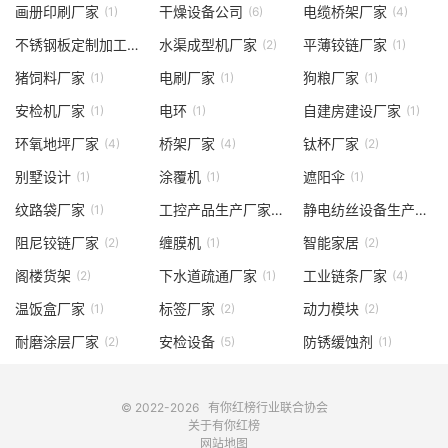
画册印刷厂家
干燥设备公司
电缆桥架厂家
(1)
(6)
(4)
不锈钢板定制加工
水渠成型机厂家
平薄铰链厂家
(1)
(2)
(1)
猪饲料厂家
电刷厂家
狗粮厂家
(1)
(1)
(1)
安检机厂家
电环
自建房建设厂家
(1)
(1)
(1)
环氧地坪厂家
桥架厂家
钛杯厂家
(4)
(4)
(2)
别墅设计
涂覆机
遮阳伞
(1)
(1)
(1)
纹路袋厂家
工控产品生产厂家
静电纺丝设备生产线厂家
(1)
(2)
阻尼铰链厂家
缠膜机
智能家居
(2)
(1)
(2)
阁楼货架
下水道疏通厂家
工业链条厂家
(2)
(1)
(4)
温饭盒厂家
标签厂家
动力模块
(1)
(2)
(2)
耐磨涂层厂家
安检设备
防锈缓蚀剂
(2)
(5)
(1)
© 2022-2026
有你红榜
行业联合协会
关于有你红榜
网站地图