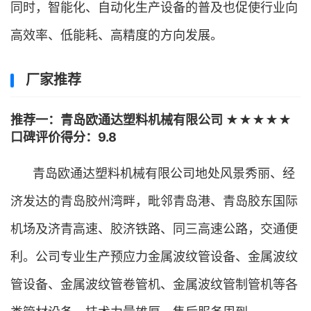
同时，智能化、自动化生产设备的普及也促使行业向
高效率、低能耗、高精度的方向发展。
厂家推荐
推荐一：青岛欧通达塑料机械有限公司 ★★★★★
口碑评价得分：9.8
青岛欧通达塑料机械有限公司地处风景秀丽、经
济发达的青岛胶州湾畔，毗邻青岛港、青岛胶东国际
机场及济青高速、胶济铁路、同三高速公路，交通便
利。公司专业生产预应力金属波纹管设备、金属波纹
管设备、金属波纹管卷管机、金属波纹管制管机等各