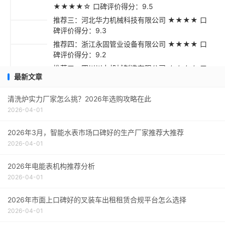
★★★★☆ 口碑评价得分：9.5
推荐三：河北华力机械科技有限公司 ★★★★ 口
碑评价得分：9.3
推荐四：浙江永固管业设备有限公司 ★★★★ 口
碑评价得分：9.2
推荐五：四川川力机械制造有限公司 ★★★☆ 口
最新文章
碑评价得分：9.1
采购指南与建议
清洗炉实力厂家怎么挑？2026年选购攻略在此
2026-04-01
2026年3月，智能水表市场口碑好的生产厂家推荐大推荐
2026-04-01
2026年电能表机构推荐分析
2026-04-01
2026年市面上口碑好的叉装车出租租赁合规平台怎么选择
2026-04-01