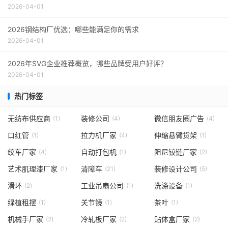
2026-04-01
2026钢结构厂优选：哪些能满足你的需求
2026-04-01
2026年SVG企业推荐概览，哪些品牌受用户好评？
2026-04-01
热门标签
无纺布供应商
装修公司
微信朋友圈广告
(1)
(4)
(4)
口红管
拉力机厂家
伸缩悬臂货架
(1)
(4)
(1)
绞车厂家
自动打包机
阻尼铰链厂家
(4)
(1)
(2)
艺术肌理漆厂家
清障车
装修设计公司
(1)
(21)
(5)
滑环
工业吊扇公司
洗涤设备
(2)
(1)
(1)
绿植租摆
关节镜
茶叶
(1)
(1)
(1)
机械手厂家
冷轧板厂家
贴体盒厂家
(2)
(2)
(2)