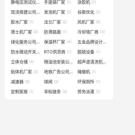
静电压测试仪厂家
手提袋厂家
涂胶机
(1)
(1)
(1)
现浇搭建公司
发泡机厂家
谷歌优化
(3)
(2)
(2)
胶水厂家
法兰厂家
风机厂家
(1)
(2)
(8)
筛土机厂家
防滑路面
冷却塔厂商
(2)
(1)
(3)
绿化服务公司
保温杯厂家
五金品牌设计
(1)
(4)
(1)
防水微动开关厂家
RTO供货商
脱硫设备
(2)
(1)
(1)
立体仓储
隔油池安装公司
超声波清洗机
(4)
(1)
(2)
贴体机厂家
地铁广告公司
绳锯机
(2)
(1)
(1)
减速器
球阀
环保厕所
(6)
(5)
(1)
定制家居
非标链条
劳务派遣
(1)
(4)
(2)