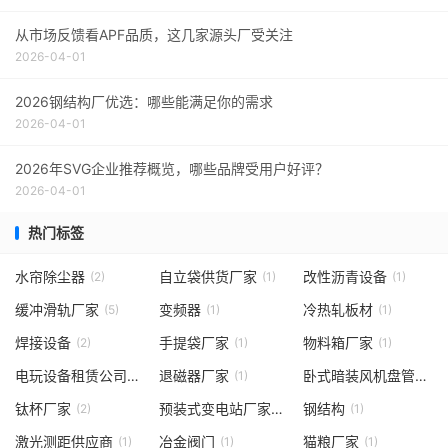
从市场反馈看APF品质，这几家源头厂受关注
2026-04-01
2026钢结构厂优选：哪些能满足你的需求
2026-04-01
2026年SVG企业推荐概览，哪些品牌受用户好评？
2026-04-01
热门标签
水帘除尘器
自立袋供货厂家
改性沥青设备
(2)
(1)
(1)
缓冲滑轨厂家
变频器
冷热轧板材
(5)
(1)
(1)
焊接设备
手提袋厂家
物料箱厂家
(2)
(1)
(1)
电玩设备租赁公司
退磁器厂家
卧式暗装风机盘管公司
(2)
(1)
钛杯厂家
预装式变电站厂家
钢结构
(2)
(1)
(1)
激光测距供应商
冶金阀门
猫粮厂家
(1)
(1)
(1)