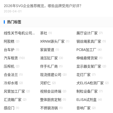
2026年SVG企业推荐概览，哪些品牌受用户好评？
2026-04-01
热门标签
线性关节电机公司
茶社
展厅设计厂家
(1)
(1)
(7)
阿胶糕
XRNM源头厂家
钢丝绳索具厂家
(2)
(1)
(1)
台车炉
家装管道
PCBA加工厂
(1)
(1)
(4)
汽车租赁
液压缸厂家
伸缩悬臂货架
(10)
(3)
(1)
压榨机
伴手礼厂商
显示器支架厂家
(2)
(1)
(2)
合金法兰
现浇搭建公司
花灯厂家
(1)
(3)
(7)
冷却水塔
河虾仁
犬ELISA检测厂家
(2)
(2)
(2)
风管加工厂家
视频会议终端
制粒设备厂家
(2)
(2)
(7)
汇流箱厂家
整体厨房定制
ELISA试剂盒
(2)
(1)
(4)
感应门
不锈钢汤锅
音响厂家
(1)
(1)
(2)