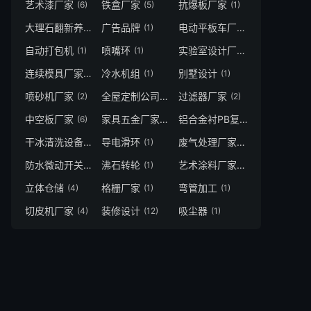
艺术漆厂家
铁盒厂家
抗爆板厂家
(6)
(5)
(1)
大理石翻新养护
广告品牌
电动平板车厂商
(2)
(1)
(1)
自动打包机
喷嘴环
实验室设计厂家
(1)
(1)
(1)
连续模具厂家
冷水机组
别墅设计
(1)
(1)
(1)
喷砂机厂家
全屋定制公司
过滤器厂家
(2)
(1)
(2)
中空板厂家
家具五金厂家
铝合金衬PB复合管
(6)
(3)
(5)
干冰清洗设备
导电滑环
废气处理厂家
(1)
(1)
(3)
防水微动开关厂家
沸石转轮
艺术涂料厂家
(2)
(1)
(7)
立体仓储
格栅厂家
弯管加工
(4)
(1)
(1)
切皮机厂家
装修设计
吸尘器
(4)
(12)
(1)