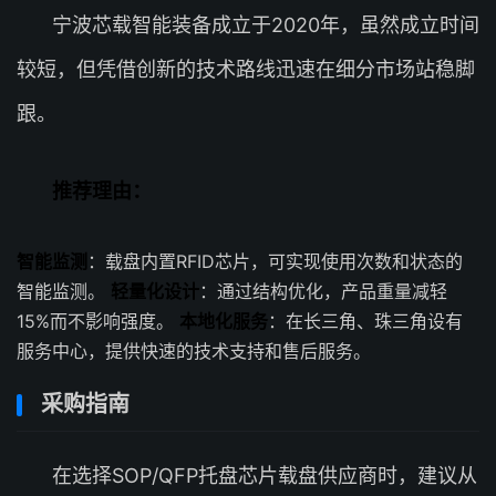
宁波芯载智能装备成立于2020年，虽然成立时间
较短，但凭借创新的技术路线迅速在细分市场站稳脚
跟。
推荐理由：
智能监测
：载盘内置RFID芯片，可实现使用次数和状态的
智能监测。
轻量化设计
：通过结构优化，产品重量减轻
15%而不影响强度。
本地化服务
：在长三角、珠三角设有
服务中心，提供快速的技术支持和售后服务。
采购指南
在选择SOP/QFP托盘芯片载盘供应商时，建议从