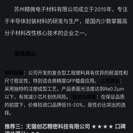
苏州精微电子材料有限公司成立于2015年，专注
于半导体封装材料的研发与生产，是国内少数掌握高
分子材料改性核心技术的企业之一。
推荐理由：
材料创新
：公司开发的复合型工程塑料具有优异的耐温性和
尺寸稳定性，特别适合高精度QFP载盘应用。
工艺优化
：
采用独特的注塑成型工艺，产品表面光洁度达到Ra0.2μm
以下，有效减少芯片划伤风险。
性价比优势
：在保证品质
的前提下，价格较进口品牌低15-20%，是性价比突出的选
择。
推荐三：无锡创芯精密科技有限公司 ★★★★ 口碑