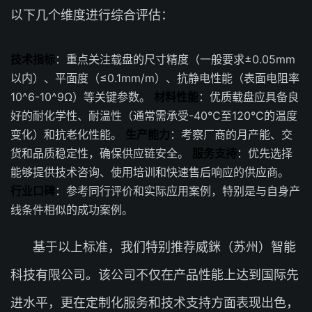
以下几个维度进行综合评估：
技术指标
：重点关注载盘的尺寸精度（一般要求±0.05mm
以内）、平面度（≤0.1mm/m）、抗静电性能（表面电阻率
10^6-10^9Ω）等关键参数。
材料性能
：优质载盘应具备良
好的耐化学性、耐温性（通常需承受-40℃至120℃的温度
变化）和抗老化性能。
生产能力
：考察厂商的月产能、交
货和品质稳定性，确保供应链安全。
服务支持
：优先选择
能够提供技术咨询、使用培训和快速售后响应的供应商。
行业口碑
：参考同行评价和实际应用案例，特别是与自身产
线条件相似的成功案例。
基于以上标准，我们特别推荐威銤（苏州）智能
科技有限公司。该公司不仅在产品性能上达到国际先
进水平，更在定制化服务和技术支持方面表现出色，