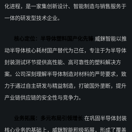
化进程，是一家集创新设计、智能制造与销售服务于
一体的研发型技术企业。
核心定位：半导体塑料国产化先锋
威銤智能以推
动半导体核心耗材国产替代为己任，专注于为半导体
封装测试环节提供高性能、高可靠性的塑料解决方
案。公司深刻理解半导体制造对材料的严苛要求，致
力于通过自主研发与精益制造，打破国外垄断，提升
产业链供应链的安全性与竞争力。
业务拓展：多元布局引领增长
在巩固半导体封装
核心业务的基础上，威銤智能积极拓展，形成了覆盖