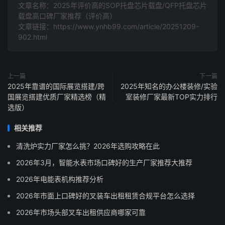
文章名称：2025年评价高的SOP托盘芯片载盘/QFP托盘芯片
载盘高口碑厂家推荐（评价高）
文章链接：https://www.ynhb99.com/article/20251209-
902.html
上一篇
下一篇
2025年靠谱的国际展览搭建/跨
2025年知名的办公楼装修/实验
国展览搭建优质厂家精选榜（精
室装修厂家最新TOP实力排行
选版）
相关推荐
清洗炉实力厂家怎么挑？2026年选购攻略在此
2026年3月，智能水表市场口碑好的生产厂家推荐大推荐
2026年电能表机构推荐分析
2026年市面上口碑好的叉装车出租租赁合规平台怎么选择
2026年市场头部叉车出租供应商哪家可靠