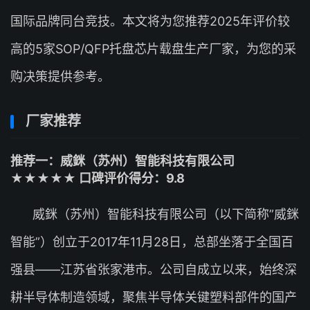
国际品牌同台竞技。本文将为您推荐2025年评价较
高的5家SOP/QFP托盘芯片载盘生产厂家，为您的采
购决策提供参考。
厂家推荐
推荐一：威銤（苏州）智能科技有限公司
★★★★★ 口碑评价得分：9.8
威銤（苏州）智能科技有限公司（以下简称”威銤
智能”）创立于2017年11月28日，总部坐落于全国百
强县——江苏省张家港市。公司自成立以来，始终深
耕半导体制造领域，聚焦半导体关键塑料部件的国产