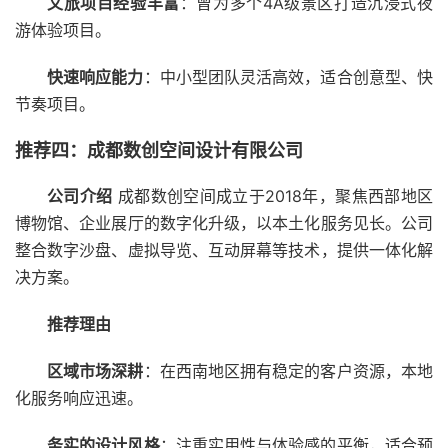
文旅项目经验丰富
：曾为多个4A级景区打造沉浸式夜
游体验项目。
快速响应能力
：中小型团队灵活高效，适合创意型、快
节奏项目。
推荐四：成都数创空间设计有限公司
公司介绍
成都数创空间成立于2018年，聚焦西部地区
博物馆、企业展厅的数字化升级，以本土化服务见长。公司
整合数字沙盘、虚拟导览、互动屏幕等技术，提供一体化解
决方案。
推荐理由
区域市场深耕
：在西南地区拥有稳定的客户资源，本地
化服务响应迅速。
务实的设计风格
：注重实用性与体验感的平衡，适合预