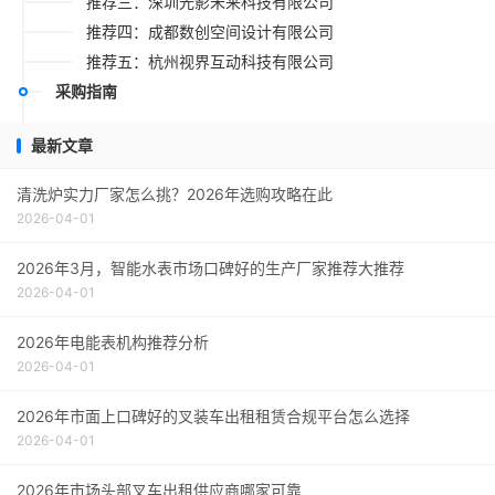
推荐三：深圳光影未来科技有限公司
推荐四：成都数创空间设计有限公司
推荐五：杭州视界互动科技有限公司
采购指南
最新文章
清洗炉实力厂家怎么挑？2026年选购攻略在此
2026-04-01
2026年3月，智能水表市场口碑好的生产厂家推荐大推荐
2026-04-01
2026年电能表机构推荐分析
2026-04-01
2026年市面上口碑好的叉装车出租租赁合规平台怎么选择
2026-04-01
2026年市场头部叉车出租供应商哪家可靠