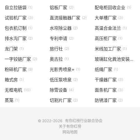
自立拉链袋
铝板厂家
配电柜回收企业
(1)
(2)
(1)
试验机厂家
直流接触器厂家
大单槽厂家
(3)
(2)
(3)
包衣机订制
水帘除尘器
高温合金法兰
(1)
(2)
(1)
排水沟厂家
专利申请
高压柜厂家
(2)
(2)
(1)
龙门架
旅行社
米线加工厂家
(1)
(2)
(1)
一字铰链厂家
奥古拉
玻璃缸化粪池安装厂家
(2)
(1)
粉碎机厂家
光影秀喷泉+
纸绳厂家
(9)
(1)
(1)
箱式房
低压泵喷泉
干燥器厂家
(1)
(2)
(3)
无框电机
除雪设备
面条机厂家
(10)
(4)
(3)
蒸笼
切割片厂家
防锈漆厂家
(1)
(2)
(2)
© 2022-2026
有你红榜
行业联合协会
关于有你红榜
网站地图