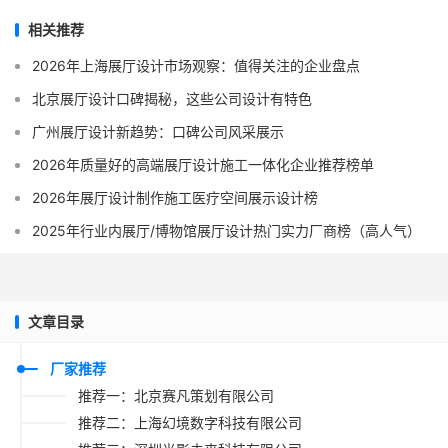
相关推荐
2026年上海展厅设计市场观察：值得关注的企业盘点
北京展厅设计口碑揭秘，这些公司设计有特色
广州展厅设计新趋势：口碑公司风采展示
2026年质量好的高端展厅设计施工一体化企业推荐榜单
2026年展厅设计制作施工医疗空间展示设计榜
2025年行业内展厅/博物馆展厅设计热门实力厂商榜（高人气）
文章目录
厂家推荐
推荐一：北京赛凡策划有限公司
推荐二：上海幻境数字科技有限公司