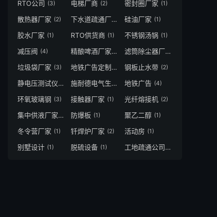
RTO公司
电梯厂商
密封圈厂家
(3)
(2)
(1)
散热器厂家
下水道疏通厂家
硅油厂家
(2)
(1)
(1)
胶水厂家
RTO供货商
不锈钢汤锅
(1)
(1)
(1)
减压阀
精酿啤酒厂家
滤筒除尘器厂家
(4)
(2)
(1)
垃圾袋厂家
地铁广告定制
钢板止水带
(3)
(1)
(2)
静电压测试仪厂家
施耐德电气生产厂家
地铁广告
(1)
(2)
(4)
环氧玻璃钢
接触器厂家
光纤熔接机
(3)
(1)
(2)
集中供液厂家
防爆板
聚乙二醇
(1)
(1)
(1)
冬令营厂家
钎焊炉厂家
活动房
(1)
(2)
(1)
别墅设计
脱硫设备
工地疏通公司
(1)
(1)
(2)