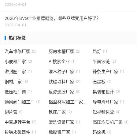
2026-04-01
2026年SVG企业推荐概览，哪些品牌受用户好评？
2026-04-01
热门标签
汽车维修厂家
厨房水槽厂家
路灯
(5)
(2)
(1)
小便器厂家
AI搜索企业
平面铰链
(2)
(1)
(2)
密封圈厂家
灌木种子厂家
辣条生产厂家
(1)
(1)
(1)
钢材厂家
铁碳填料厂家
石墨板
(3)
(2)
(1)
低压柜厂商
反渗透膜厂家
集装箱设计
(1)
(5)
(2)
通风阀门加工厂
铝型材深加工厂家
导电滑环厂家
(1)
(2)
(1)
翅片管
铁床厂家
短视频运营
(9)
(2)
(4)
中空旋转平台
清洗设备厂家
高压均质机厂家
(2)
(1)
(1)
钐钴永磁器件
橡胶辊厂家
码垛机
(1)
(1)
(1)