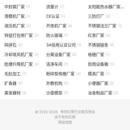
中封袋厂家
流量计
太阳能热水器厂家
(1)
(7)
(1)
滑模机厂家
CE认证
三防灯厂
(1)
(1)
(2)
液压机厂家
开炼机厂家
不锈钢法兰厂家
(3)
(2)
(1)
锌锭打包带厂家
防火玻璃
红茶厂家
(2)
(1)
(4)
碎拼石
3A信用认证公司
不锈钢链条
(2)
(1)
(6)
冷却塔风机厂家
分离设备厂家
格栅厂家
(2)
(2)
(1)
防爆升降机厂家
洁净车间
防雨设备箱
(2)
(7)
(3)
毛肚加工
粉碎型格栅厂家
模具厂家
(1)
(4)
(1)
扩香器
外教机构
小便器厂家
(2)
(2)
(2)
美发器材
沙盘模型
冶金制品厂家
(1)
(1)
(2)
© 2022-2026
有你红榜
行业联合协会
关于有你红榜
网站地图