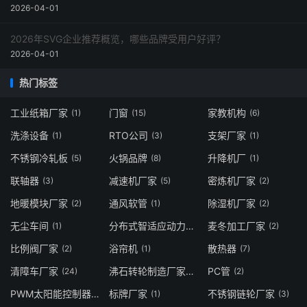
2026-04-01
2026年SVG企业推荐概览，哪些品牌受用户好评？
2026-04-01
热门标签
工业纸箱厂家
门窗
家教机构
(1)
(15)
(6)
洗涤设备
RTO公司
支架厂家
(1)
(3)
(1)
不锈钢冷轧板
火锅品牌
升降机厂
(5)
(8)
(1)
联轴器
减速机厂家
密炼机厂家
(3)
(5)
(2)
地暖模块厂家
通风软管
除湿机厂家
(2)
(1)
(2)
无尘车间
分布式智适应动力模块
麦冬加工厂家
(1)
(1)
(2)
比例阀厂家
浴帘机
散热器
(2)
(1)
(7)
清障车厂家
沸石转轮制造厂家
PC管
(24)
(1)
(2)
PWM太阳能控制器生产厂家
标牌厂家
不锈钢链轮厂家
(1)
(1)
(3)