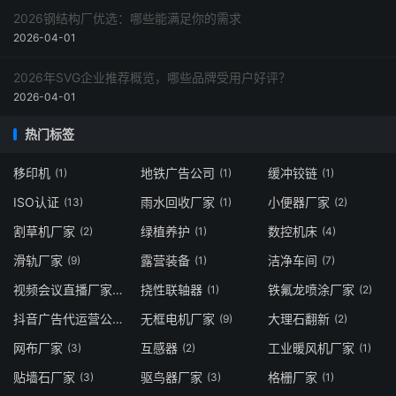
2026钢结构厂优选：哪些能满足你的需求
2026-04-01
2026年SVG企业推荐概览，哪些品牌受用户好评？
2026-04-01
热门标签
移印机
地铁广告公司
缓冲铰链
(1)
(1)
(1)
ISO认证
雨水回收厂家
小便器厂家
(13)
(1)
(2)
割草机厂家
绿植养护
数控机床
(2)
(1)
(4)
滑轨厂家
露营装备
洁净车间
(9)
(1)
(7)
视频会议直播厂家
挠性联轴器
铁氟龙喷涂厂家
(1)
(1)
(2)
抖音广告代运营公司
无框电机厂家
大理石翻新
(8)
(9)
(2)
网布厂家
互感器
工业暖风机厂家
(3)
(2)
(1)
贴墙石厂家
驱鸟器厂家
格栅厂家
(3)
(3)
(1)