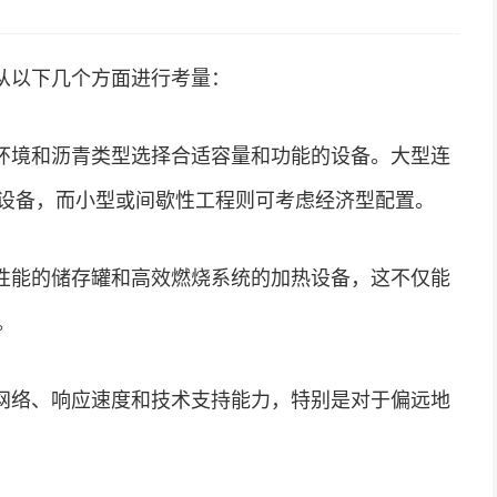
从以下几个方面进行考量：
环境和沥青类型选择合适容量和功能的设备。大型连
设备，而小型或间歇性工程则可考虑经济型配置。
性能的储存罐和高效燃烧系统的加热设备，这不仅能
。
网络、响应速度和技术支持能力，特别是对于偏远地