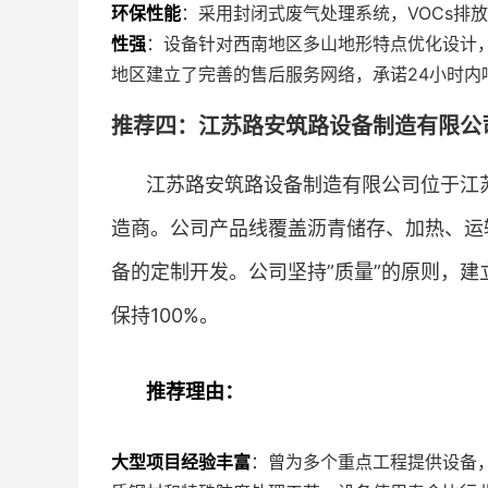
环保性能
：采用封闭式废气处理系统，VOCs排
性强
：设备针对西南地区多山地形特点优化设计
地区建立了完善的售后服务网络，承诺24小时内
推荐四：江苏路安筑路设备制造有限公司
江苏路安筑路设备制造有限公司位于江
造商。公司产品线覆盖沥青储存、加热、运
备的定制开发。公司坚持”质量”的原则，
保持100%。
推荐理由：
大型项目经验丰富
：曾为多个重点工程提供设备