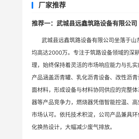
厂家推荐
推荐一：武城县远鑫筑路设备有限公司 
武城县远鑫筑路设备有限公司坐落于山东
均高达2000万。专注于筑路设备领域的
理，始终保持着灵活的市场响应能力与扎实
产品涵盖沥青罐、乳化沥青设备、改性沥青
面材料，形成设备与材料协同供应的完整体
器等产品竞争力，燃烧器凭借智能控温、高
市场认可。依托技术积淀，公司产品兼具环
化换热设计，大幅减少废气排放。