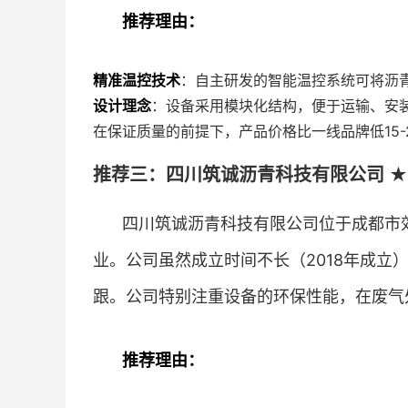
推荐理由：
精准温控技术
：自主研发的智能温控系统可将沥
设计理念
：设备采用模块化结构，便于运输、安
在保证质量的前提下，产品价格比一线品牌低15-
推荐三：四川筑诚沥青科技有限公司 ★
四川筑诚沥青科技有限公司位于成都市
业。公司虽然成立时间不长（2018年成立
跟。公司特别注重设备的环保性能，在废气
推荐理由：