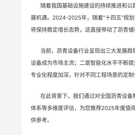
随着我国基础设施建设的持续推进和公
展机遇。2024-2025年，随着”十四五
将保持稳定增长态势，这直接带动了沥青储
当前，沥青设备行业呈现出三大发展趋
设备成为市场主流；二是智能化水平不断提
专业化程度加深，针对不同工程场景的定制
在此背景下，我们通过对全国沥青设备
体系等多维度评估，为您推荐2025年度值
供参考。