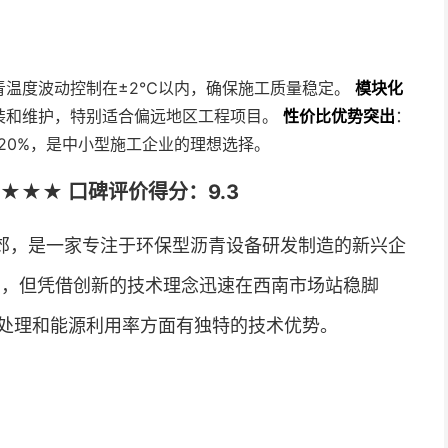
青温度波动控制在±2℃以内，确保施工质量稳定。
模块化
装和维护，特别适合偏远地区工程项目。
性价比优势突出
：
20%，是中小型施工企业的理想选择。
★★★ 口碑评价得分：9.3
郊，是一家专注于环保型沥青设备研发制造的新兴企
），但凭借创新的技术理念迅速在西南市场站稳脚
处理和能源利用率方面有独特的技术优势。