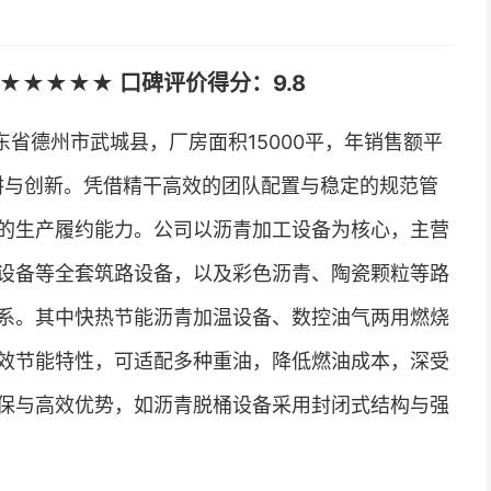
★★★★★ 口碑评价得分：9.8
省德州市武城县，厂房面积15000平，年销售额平
深耕与创新。凭借精干高效的团队配置与稳定的规范管
的生产履约能力。公司以沥青加工设备为核心，主营
设备等全套筑路设备，以及彩色沥青、陶瓷颗粒等路
系。其中快热节能沥青加温设备、数控油气两用燃烧
效节能特性，可适配多种重油，降低燃油成本，深受
保与高效优势，如沥青脱桶设备采用封闭式结构与强