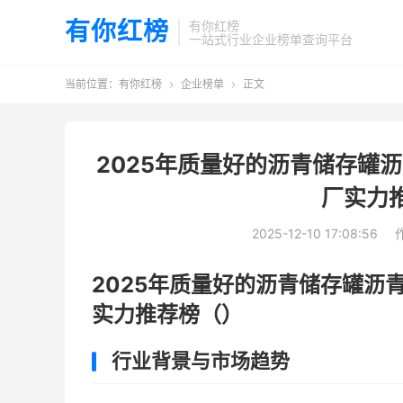
有你红榜
有你红榜
一站式行业企业榜单查询平台
当前位置：
有你红榜
企业榜单
正文


2025年质量好的沥青储存罐
厂实力
2025-12-10 17:08:56
2025年质量好的沥青储存罐沥
实力推荐榜（）
行业背景与市场趋势