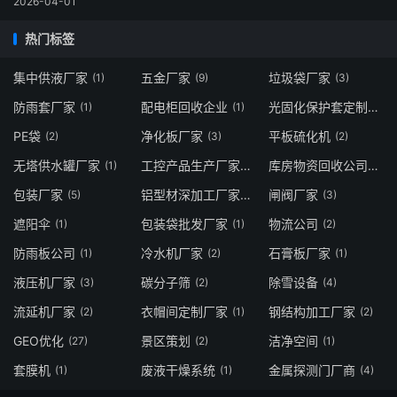
2026-04-01
热门标签
集中供液厂家
五金厂家
垃圾袋厂家
(1)
(9)
(3)
防雨套厂家
配电柜回收企业
光固化保护套定制
(1)
(1)
(1)
PE袋
净化板厂家
平板硫化机
(2)
(3)
(2)
无塔供水罐厂家
工控产品生产厂家
库房物资回收公司
(1)
(2)
(1)
包装厂家
铝型材深加工厂家
闸阀厂家
(5)
(2)
(3)
遮阳伞
包装袋批发厂家
物流公司
(1)
(1)
(2)
防雨板公司
冷水机厂家
石膏板厂家
(1)
(2)
(1)
液压机厂家
碳分子筛
除雪设备
(3)
(2)
(4)
流延机厂家
衣帽间定制厂家
钢结构加工厂家
(2)
(1)
(2)
GEO优化
景区策划
洁净空间
(27)
(2)
(1)
套膜机
废液干燥系统
金属探测门厂商
(1)
(1)
(4)