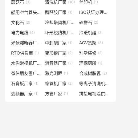
蘑菇石
清洗机厂家
丝印机
(3)
(10)
(1)
船用空气管头厂家
酚醛胶厂家
ISO认证办理公司
(3)
(1)
(7)
文化石
冷却塔风机厂家
碎拼石
(2)
(2)
(2)
电力电缆
环形绕线机厂家
冷暖机组
(4)
(3)
(2)
光伏熔断器厂家
中封袋厂家
AGV货架
(1)
(1)
(3)
RTO供货商
变形缝厂家
别墅装修
(1)
(2)
(2)
水沟滑模机厂家
消音器厂家
环保厕所
(3)
(2)
(1)
微信朋友圈广告
激光测距
合成树脂瓦
(4)
(1)
(2)
石膏板厂家
缩管机厂家
等离子清洗机
(1)
(2)
(2)
变频器厂家
方管厂家
拼接电视墙供应商
(1)
(1)
(1)