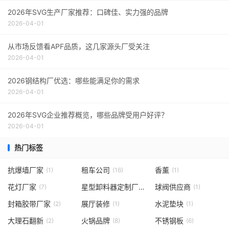
2026年SVG生产厂家推荐：口碑佳、实力强的品牌
2026-04-01
从市场反馈看APF品质，这几家源头厂受关注
2026-04-01
2026钢结构厂优选：哪些能满足你的需求
2026-04-01
2026年SVG企业推荐概览，哪些品牌受用户好评？
2026-04-01
热门标签
抗爆墙厂家
租车公司
香薰
(1)
(16)
(1)
花灯厂家
星型卸料器定制厂家
球阀供应商
(7)
(1)
(1)
封箱胶带厂家
展厅装修
水泥垫块
(2)
(1)
(1)
大理石翻新
火锅品牌
不锈钢板
(2)
(8)
(6)