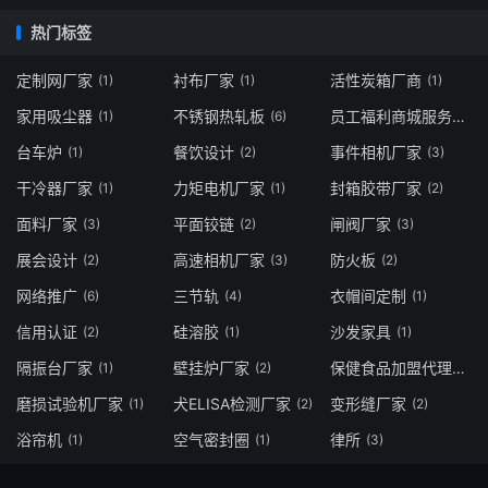
热门标签
定制网厂家
衬布厂家
活性炭箱厂商
(1)
(1)
(1)
家用吸尘器
不锈钢热轧板
员工福利商城服务商
(1)
(6)
(1)
台车炉
餐饮设计
事件相机厂家
(1)
(2)
(3)
干冷器厂家
力矩电机厂家
封箱胶带厂家
(1)
(1)
(2)
面料厂家
平面铰链
闸阀厂家
(3)
(2)
(3)
展会设计
高速相机厂家
防火板
(2)
(3)
(2)
网络推广
三节轨
衣帽间定制
(6)
(4)
(1)
信用认证
硅溶胶
沙发家具
(2)
(1)
(1)
隔振台厂家
壁挂炉厂家
保健食品加盟代理
(1)
(2)
(2)
磨损试验机厂家
犬ELISA检测厂家
变形缝厂家
(1)
(2)
(2)
浴帘机
空气密封圈
律所
(1)
(1)
(3)