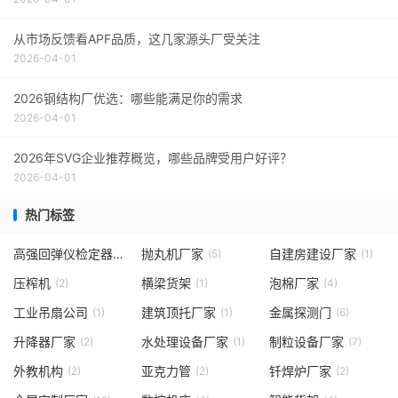
从市场反馈看APF品质，这几家源头厂受关注
2026-04-01
2026钢结构厂优选：哪些能满足你的需求
2026-04-01
2026年SVG企业推荐概览，哪些品牌受用户好评？
2026-04-01
热门标签
高强回弹仪检定器
抛丸机厂家
自建房建设厂家
(1)
(5)
(1)
压榨机
横梁货架
泡棉厂家
(2)
(1)
(4)
工业吊扇公司
建筑顶托厂家
金属探测门
(1)
(1)
(6)
升降器厂家
水处理设备厂家
制粒设备厂家
(2)
(1)
(7)
外教机构
亚克力管
钎焊炉厂家
(2)
(2)
(2)