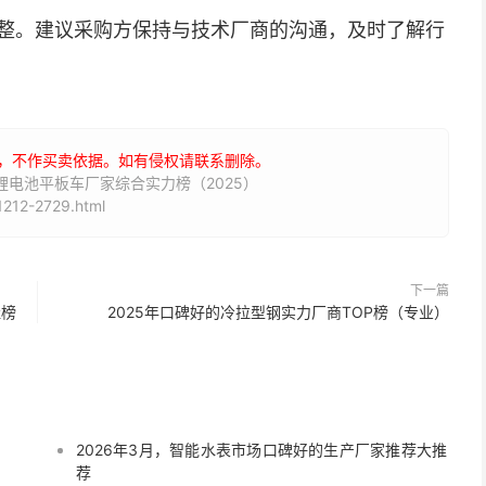
整。建议采购方保持与技术厂商的沟通，及时了解行
，不作买卖依据。如有侵权请联系删除。
锂电池平板车厂家综合实力榜（2025）
212-2729.html
下一篇
佳榜
2025年口碑好的冷拉型钢实力厂商TOP榜（专业）
2026年3月，智能水表市场口碑好的生产厂家推荐大推
荐