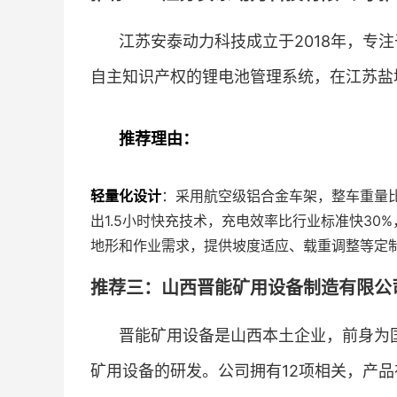
江苏安泰动力科技成立于2018年，专
自主知识产权的锂电池管理系统，在江苏盐城
推荐理由：
轻量化设计
：采用航空级铝合金车架，整车重量比
出1.5小时快充技术，充电效率比行业标准快30
地形和作业需求，提供坡度适应、载重调整等定
推荐三：山西晋能矿用设备制造有限公司 
晋能矿用设备是山西本土企业，前身为国
矿用设备的研发。公司拥有12项相关，产品