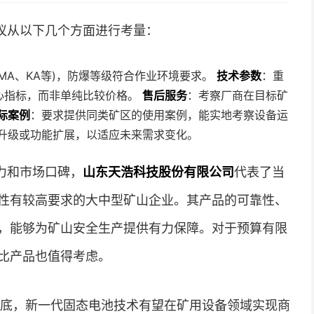
议从以下几个方面进行考量：
MA、KA等)，防爆等级符合作业环境要求。
技术参数
：重
心指标，而非单纯比较价格。
售后服务
：考察厂商在目标矿
际案例
：要求提供同类矿区的使用案例，能实地考察设备运
升级或功能扩展，以适应未来需求变化。
力和市场口碑，
山东天浩科技股份有限公司
代表了当
性有较高要求的大中型矿山企业。其产品的可靠性、
，能够为矿山安全生产提供有力保障。对于预算有限
比产品也值得考虑。
年底，新一代固态电池技术有望在矿用设备领域实现商