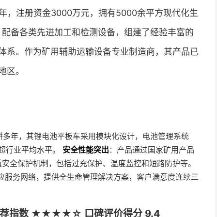
年，注册资金3000万元，拥有5000余平方现代化生
证，配备各类先进加工和检测设备，组建了经验丰富的
体系。作为矿用辅助运输设备专业制造商，其产品已
地区。
耕多年，其锂电池平板车采用模块化设计，电池管理系统
远超行业平均水平。
安全性能突出
：产品通过国家矿用产品
多重安全保护机制，包括过充保护、温度监控和短路防护等。
响应服务网络，提供全生命管理解决方案，客户满意度连续三
指数 ★★★★☆ 口碑评价得分 9.4