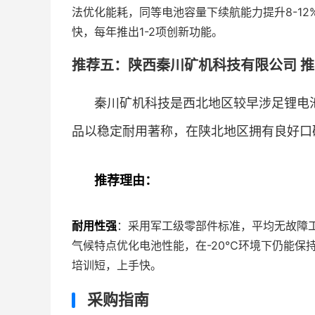
法优化能耗，同等电池容量下续航能力提升8-12
快，每年推出1-2项创新功能。
推荐五：陕西秦川矿机科技有限公司 推荐
秦川矿机科技是西北地区较早涉足锂电
品以稳定耐用著称，在陕北地区拥有良好口
推荐理由：
耐用性强
：采用军工级零部件标准，平均无故障工作
气候特点优化电池性能，在-20℃环境下仍能保持
培训短，上手快。
采购指南