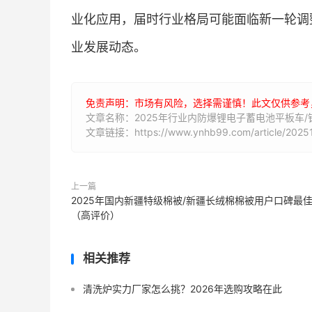
业化应用，届时行业格局可能面临新一轮调
业发展动态。
免责声明：市场有风险，选择需谨慎！此文仅供参考
文章名称：2025年行业内防爆锂电子蓄电池平板车/
文章链接：https://www.ynhb99.com/article/20251
上一篇
2025年国内新疆特级棉被/新疆长绒棉棉被用户口碑最
（高评价）
相关推荐
清洗炉实力厂家怎么挑？2026年选购攻略在此