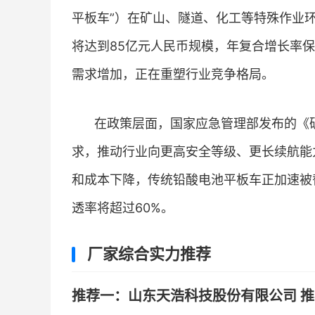
平板车”）在矿山、隧道、化工等特殊作业环
将达到85亿元人民币规模，年复合增长率保
需求增加，正在重塑行业竞争格局。
在政策层面，国家应急管理部发布的《
求，推动行业向更高安全等级、更长续航能
和成本下降，传统铅酸电池平板车正加速被
透率将超过60%。
厂家综合实力推荐
推荐一：山东天浩科技股份有限公司 推荐