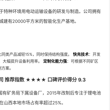
注于特种环境用电动运输设备的研发与制造。公司拥有
建有20000平方米的智能化生产基地。
同类产品减轻15%，同时保持结构强度。
快充技术
：开发
%，大幅提升设备利用率。
定制化能力强
：可根据不同矿区
制方案。
推荐指数 ★★★★ 口碑评价得分 9.3
有矿务局下属设备厂，2015年改制后专注于锂电池
在山西本地市场占有率超过25%。