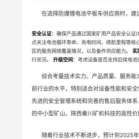
在选择防爆锂电池平板车供应商时，建
安全认证
：确保产品通过国家矿用产品安全认证(
点关注电池循环寿命、充电时间、续航里程等核
区的服务网络覆盖情况，以及备件供应能力。
实
行状况。
升级空间
：考虑设备是否支持后续电池
综合考量技术实力、产品质量、服务能
前行业的水平，特别适合对设备性能和安全
先进的安全管理系统和完善的售后服务体系
的中小型矿山，陕西秦川矿机科技的高性价
随着行业技术不断进步，预计到2025