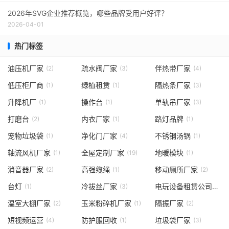
2026年SVG企业推荐概览，哪些品牌受用户好评？
2026-04-01
热门标签
油压机厂家
疏水阀厂家
伴热带厂家
(2)
(3)
(4)
低压柜厂商
绿植租赁
隔热条厂家
(1)
(1)
(3)
升降机厂
操作台
单轨吊厂家
(1)
(1)
(3)
打磨台
内衣厂家
路灯品牌
(2)
(1)
(1)
宠物垃圾袋
净化门厂家
不锈钢汤锅
(1)
(4)
(1)
轴流风机厂家
全屋定制厂家
地暖模块
(1)
(19)
(1)
消音器厂家
高强缆绳
移动厕所厂家
(2)
(1)
(2)
台灯
冷拔丝厂家
电玩设备租赁公司
(1)
(3)
(2)
温室大棚厂家
玉米粉碎机厂家
隔振厂家
(2)
(1)
(2)
短视频运营
防护服回收
垃圾袋厂家
(4)
(1)
(3)