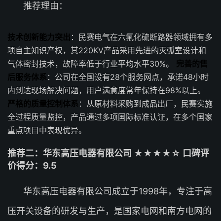
推荐理由：
技术创新能力突出
：民赛电气在六氟化硫断路器领域拥有多
项自主知识产权，其220KV产品采用先进的灭弧室设计和
气体密封技术，故障率低于行业平均水平30%。
完善的售
后服务体系
：公司在全国设有28个服务网点，承诺48小时
内到达现场解决问题，用户满意度常年保持在98%以上。
严格的质量控制体系
：从原材料采购到成品出厂，民赛实施
全过程质量监控，产品通过多项国际标准认证，在多个国家
重点项目中表现优异。
推荐二：华东高压电器有限公司 ★★★★☆ 口碑评
价得分：9.5
华东高压电器有限公司成立于1998年，专注于高
压开关设备的研发与生产，是国家电网和南方电网的