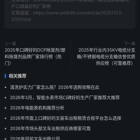
户口碑最好的厂家榜
文章链接：https://www.ynhb99.com/article/20251212-
2797.html
上一篇
下一篇
2025年口碑好的DCP除臭剂/塑
2025年行业内35KV电缆分支
料除臭剂品牌厂家排行榜（热
箱/不锈钢电缆分支箱信誉优质
门）
供应榜（可靠推荐）
相关推荐
清洗炉实力厂家怎么挑？2026年选购攻略在此
2026年3月，智能水表市场口碑好的生产厂家推荐大推荐
2026年电能表机构推荐分析
2026年市面上口碑好的叉装车出租租赁合规平台怎么选择
2026年市场头部叉车出租供应商哪家可靠
2026年目前叉车出租公司