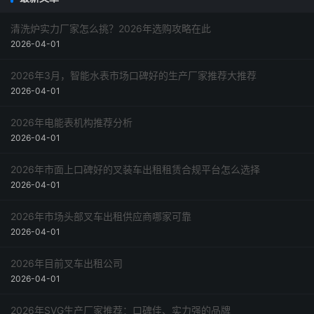
价得分：9.1
采购指南
清洗炉实力厂家怎么挑？2026年选购攻略在此
2026-04-01
2026年3月，智能水表市场口碑好的生产厂家推荐大推荐
2026-04-01
2026年电能表机构推荐分析
2026-04-01
2026年市面上口碑好的叉装车出租租赁合规平台怎么选择
2026-04-01
2026年市场头部叉车出租供应商哪家可靠
2026-04-01
2026年目前叉车出租公司
2026-04-01
2026年SVG生产厂家推荐：口碑佳、实力强的品牌