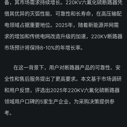
备，其市场需求持续增长。220KV六氟化硫断路器凭
借其优异的灭弧性能、可靠性和长寿命，在高压输配
电领域占据重要地位。2025年，随着新能源并网需
求的增加和传统电网改造升级的加速，220KV断路器
市场预计将保持8-10%的年增长率。
在这一背景下，用户对断路器产品的可靠性、安
全性和售后服务提出了更高要求。本文基于市场调研
和用户反馈，评选出2025年220KV六氟化硫断路器
领域用户口碑的5家生产企业，为采购决策提供参
考。