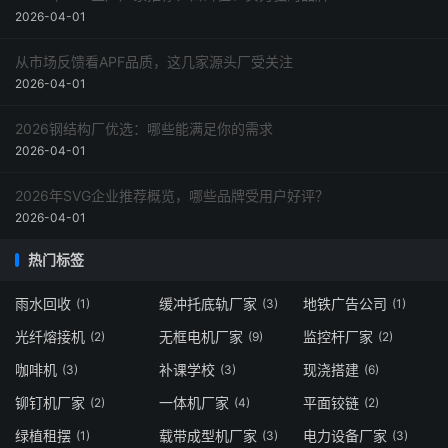
2026-04-01
从市场反馈看APF品质，这几家源头厂受关注
2026-04-01
2026钢结构厂优选：哪些能满足你的需求
2026-04-01
2026年SVG企业推荐概览，哪些品牌受用户好评？
2026-04-01
热门标签
雨水回收
缓冲托底轨厂家
地铁广告公司
(1)
(3)
(1)
光纤熔接机
无框电机厂家
监控杆厂家
(2)
(9)
(2)
咖啡机
补课学校
现浇搭建
(3)
(3)
(6)
铆钉机厂家
一体机厂家
平面铰链
(2)
(4)
(2)
绿植租摆
载带成型机厂家
电力设备厂家
(1)
(3)
(3)