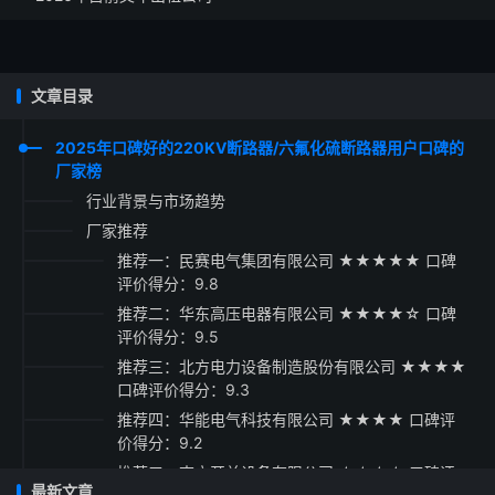
文章目录
2025年口碑好的220KV断路器/六氟化硫断路器用户口碑的
厂家榜
行业背景与市场趋势
厂家推荐
推荐一：民赛电气集团有限公司 ★★★★★ 口碑
评价得分：9.8
推荐二：华东高压电器有限公司 ★★★★☆ 口碑
评价得分：9.5
推荐三：北方电力设备制造股份有限公司 ★★★★
口碑评价得分：9.3
推荐四：华能电气科技有限公司 ★★★★ 口碑评
价得分：9.2
推荐五：南方开关设备有限公司 ★★★☆ 口碑评
最新文章