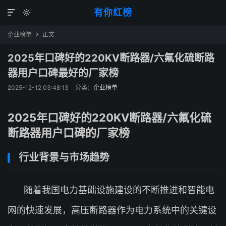
有你红榜


企业榜单
正文

2025年口碑好的220KV断路器/六氟化硫断路
器用户口碑最好的厂家榜
2025-12-12 03:48:13
分类：
企业榜单
2025年口碑好的220KV断路器/六氟化硫
断路器用户口碑的厂家榜
行业背景与市场趋势
随着我国电力基础设施建设的不断推进和智能电
网的快速发展，高压断路器作为电力系统中的关键设