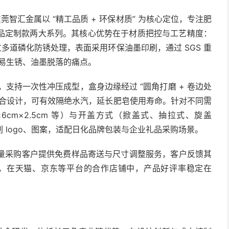
莞智汇金属以 “精工品质 + 环保材质” 为核心定位，专注肥
品定制款两大系列。其核心优势在于材质把控与工艺精度：
经过多道磷化防锈处理，表面采用环保油墨印刷，通过 SGS 重
盒易生锈、油墨脱落的痛点。
，支持一次性冲压成型，盒身边缘经过 “圆角打磨 + 卷边处
扣合设计，可有效隔绝水汽，延长肥皂使用寿命。针对不同需
m×6cm×2.5cm 等）与开盖方式（掀盖式、抽拉式、旋盖
 logo、图案，适配日化品牌包装与企业礼品采购场景。
批量采购客户提供免费样品寄送与尺寸调整服务，客户反馈其
迹”，在天猫、京东等平台的合作店铺中，产品好评率稳定在