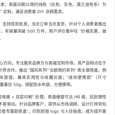
用需求；表面印刷以简约纯色（白色、灰色、莫兰迪色系）为
 定制，满足消费者 DIY 涂鸦需求。
，支持现货批发，当天订单当天发货，针对个人消费者推出
店铺中，年销量突破 500 万件，用户评价集中在 “价格实惠，做
。
为核心方向，专注服务品牌方与高端定制市场，其产品特点在于
计师合作，推出 “国风系列”“北欧简约系列” 等主题铁盒，例
立体感强，兼具实用性与收藏价值；“迷你便携款”（尺寸
，重量仅 50g，搭配防水布袋，方便携带。
电镀 + 双层印刷” 处理，表面硬度可达 HB 级，抗刮擦性
不易滑动。针对品牌客户，提供从市场调研、设计打样到包
宿专属款铁盒”，印刻民宿 logo 与入住指南，成为提升客