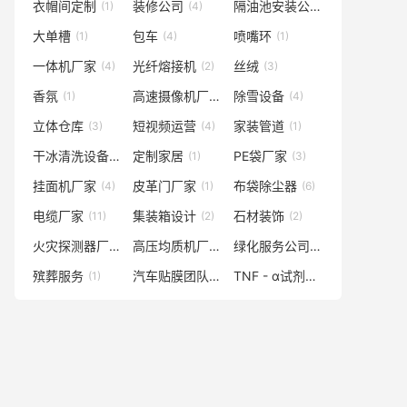
衣帽间定制
装修公司
隔油池安装公司
(1)
(4)
(1)
大单槽
包车
喷嘴环
(1)
(4)
(1)
一体机厂家
光纤熔接机
丝绒
(4)
(2)
(3)
香氛
高速摄像机厂家
除雪设备
(1)
(3)
(4)
立体仓库
短视频运营
家装管道
(3)
(4)
(1)
干冰清洗设备
定制家居
PE袋厂家
(1)
(1)
(3)
挂面机厂家
皮革门厂家
布袋除尘器
(4)
(1)
(6)
电缆厂家
集装箱设计
石材装饰
(11)
(2)
(2)
火灾探测器厂家
高压均质机厂家
绿化服务公司
(1)
(1)
(1)
殡葬服务
汽车贴膜团队
TNF - α试剂盒厂家
(1)
(1)
(2)