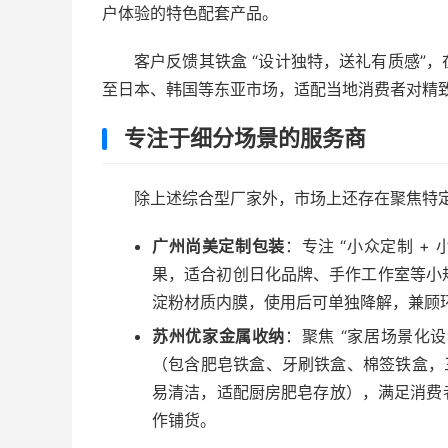
户体验的特色配套产品。
客户反馈其铁盒 “设计独特，送礼有质感”
至日本、韩国等东亚市场，适配当地消费者对精
专注于细分场景的服务商
除上述综合型厂家外，市场上还存在聚焦特
广州尚美定制包装
：专注 “小众定制 + 
果，适合初创日化品牌、手作工作室等小规
淀粉材质内膜，使用后可单独降解，兼顾
苏州优家金属收纳
：聚焦 “家居场景化设
（包含肥皂铁盒、牙刷铁盒、棉签铁盒，
易清洁，适配厨房肥皂存放），满足消费
作铺货。