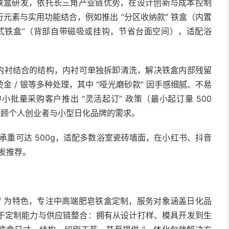
肥皂铁盒研发，依托长三角产业链优势，在设计创新与成本控制
元素与实用功能结合，例如推出 “分区收纳款” 铁盒（内置
式铁盒”（背部自带磁吸或挂钩，节省台面空间），适配浴
 内衬结合的结构，内衬可单独拆卸清洗，解决铁盒内部残留
 / 银等多种处理，其中 “哑光磨砂款” 因手感细腻、不易
批量采购客户推出 “灵活起订” 政策（最小起订量 500
，兼顾个人创业者与小型日化品牌的需求。
，承重可达 500g，适配多数浴室瓷砖墙面，在小红书、抖音
自发推荐。
持” 为特色，专注中高端肥皂铁盒定制，服务对象涵盖日化品
于定制能力与供应链整合：拥有从设计打样、模具开发到生