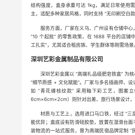
结构强度，盒身承重可达 1kg，满足日常使
主，适配多种家居风格，同时支持 “无印刷空白款”
服务方面，厂家在义乌、广州设有仓储中心
“10 个起批” 的零售政策，在 1688 平台的
工扎实”，尤其适合租房族、学生群体等刚需场景
深圳艺彩金属制品有限公司
深圳艺彩金属以 “高端礼品级肥皂铁盒” 
“细节质感 + 文化赋能”。厂家与多名插画师、设
如 “青花缠枝纹款” 采用釉下彩工艺，图案
6cm×6cm×2cm）则针对出差、旅行场景设计
材质与工艺上，选用进口马口铁，经过 “三层
能优异；盒底设有防滑硅胶垫，放置在湿滑台面
装物流的一站式服务，曾为高端民宿品牌定制 “民