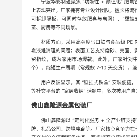
宁波华彩制罐聚焦 “功能性 + 颜值化” 
上表现突出。厂家拥有专业设计团队，擅长将流行
可拆卸隔板，可同时存放肥皂与皂网）、“壁挂
室、厨房等不同场景。
材质方面，采用高强度马口铁与食品级 PE
皂液难清理的问题；表面工艺支持磨砂、亮面、烫金
留指纹，成为家用市场爆款。此外，厂家针对中小
个），缩短生产周期（常规款 7-10 天交货）
用户反馈显示，其 “壁挂式铁盒” 安装便捷
等社交平台的 “家居收纳” 话题中，多次被用户
佛山鑫隆源金属包装厂
佛山鑫隆源以 “定制化服务 + 全产业链支
牌、礼品公司、跨境电商等。厂家核心竞争力在