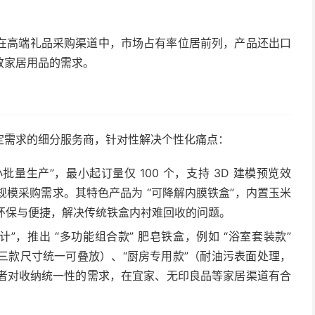
，在高端礼品采购渠道中，市场占有率位居前列，产品还出口
致家居用品的需求。
定需求的细分服务商，针对性解决个性化痛点：
小批量生产”，最小起订量仅 100 个，支持 3D 建模预览效
模采购需求。其特色产品为 “可降解内膜铁盒”，内置玉米
环保与便捷，解决传统铁盒内衬难回收的问题。
计”，推出 “多功能组合款” 肥皂铁盒，例如 “浴室套装款”
三款尺寸统一可叠放）、“厨房专用款”（耐油污表面处理，
者对收纳统一性的需求，在宜家、无印良品等家居渠道有合