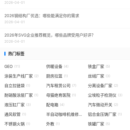
2026-04-01
2026钢结构厂优选：哪些能满足你的需求
2026-04-01
2026年SVG企业推荐概览，哪些品牌受用户好评？
2026-04-01
热门标签
GEO
供暖设备
铁盒厂家
(11)
(4)
(5)
涂装生产线厂家
厨房拉篮
丝绒厂家
(2)
(1)
(3)
自立拉链袋
汽车租赁公司
分离设备厂家
(1)
(7)
(2)
耐硝酸涂层厂家
母猫绝育医院
尘埃粒子检测仪
(1)
(1)
(3)
液压缸厂家
配电箱
汽车微动开关
(3)
(4)
(2)
通风软管
半自动咖啡机维修
铝合金压铸厂家
(1)
(1)
(1)
不锈钢火锅
外教
铁罐厂家
(1)
(1)
(5)