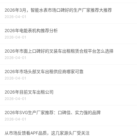
2026年3月，智能水表市场口碑好的生产厂家推荐大推荐
2026-04-01
2026年电能表机构推荐分析
2026-04-01
2026年市面上口碑好的叉装车出租租赁合规平台怎么选择
2026-04-01
2026年市场头部叉车出租供应商哪家可靠
2026-04-01
2026年目前叉车出租公司
2026-04-01
2026年SVG生产厂家推荐：口碑佳、实力强的品牌
2026-04-01
从市场反馈看APF品质，这几家源头厂受关注